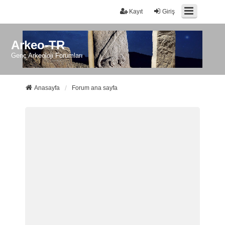
Kayıt
Giriş
Arkeo-TR
Genç Arkeoloji Forumları
Anasayfa
Forum ana sayfa