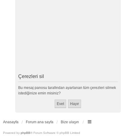
Çerezleri sil
Bu mesaj panosu tarafından ayarlanan tüm çerezleri silmek
istediğinize emin misiniz?
Anasayfa
Forum ana sayfa
Bize ulaşın
Powered by
phpBB
® Forum Software © phpBB Limited