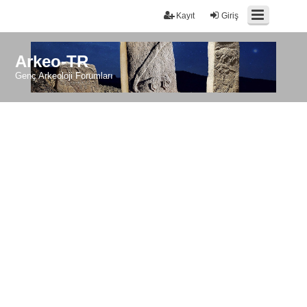
Kayıt
Giriş
Arkeo-TR
Genç Arkeoloji Forumları