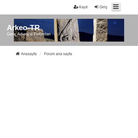
Kayıt
Giriş
Arkeo-TR
Genç Arkeoloji Forumları
Anasayfa
Forum ana sayfa