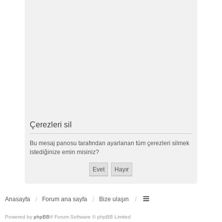
Çerezleri sil
Bu mesaj panosu tarafından ayarlanan tüm çerezleri silmek
istediğinize emin misiniz?
Anasayfa
Forum ana sayfa
Bize ulaşın
Powered by
phpBB
® Forum Software © phpBB Limited