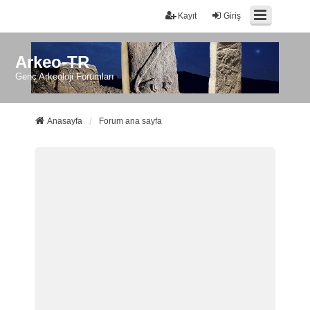
Kayıt
Giriş
Arkeo-TR
Genç Arkeoloji Forumları
Anasayfa
Forum ana sayfa