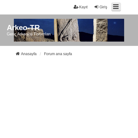
Kayıt
Giriş
Arkeo-TR
Genç Arkeoloji Forumları
Anasayfa
Forum ana sayfa