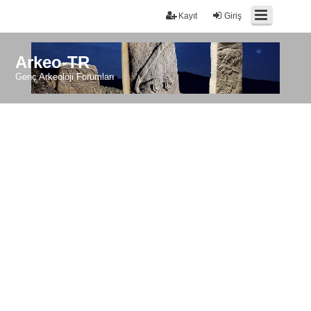
Kayıt
Giriş
Arkeo-TR
Genç Arkeoloji Forumları