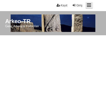
Kayıt
Giriş
Arkeo-TR
Genç Arkeoloji Forumları