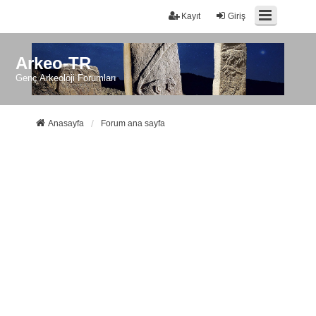
Kayıt
Giriş
Arkeo-TR
Genç Arkeoloji Forumları
Anasayfa
Forum ana sayfa