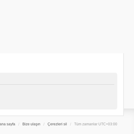
ana sayfa
Bize ulaşın
Çerezleri sil
Tüm zamanlar
UTC+03:00