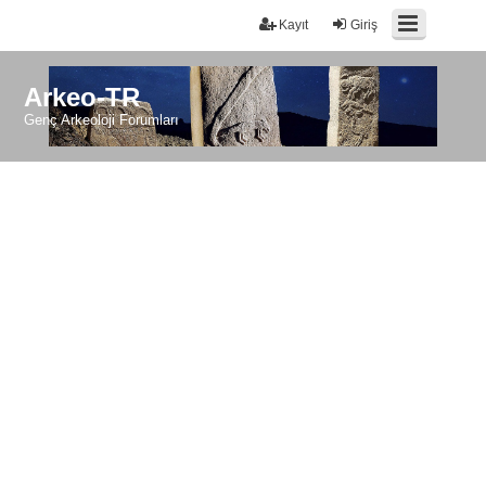
Kayıt
Giriş
Arkeo-TR
Genç Arkeoloji Forumları