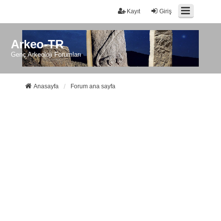
Kayıt
Giriş
Arkeo-TR
Genç Arkeoloji Forumları
Anasayfa
Forum ana sayfa