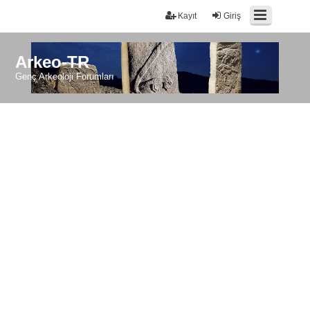
Kayıt
Giriş
Arkeo-TR
Genç Arkeoloji Forumları