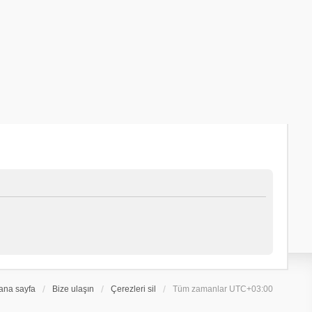
ana sayfa
Bize ulaşın
Çerezleri sil
Tüm zamanlar
UTC+03:00