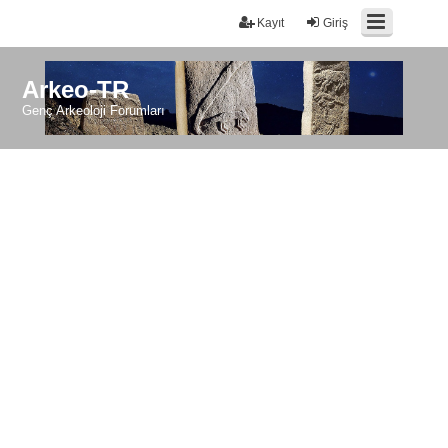
Kayıt
Giriş
Arkeo-TR
Genç Arkeoloji Forumları