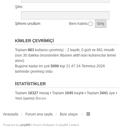
Şifre:
Şifremi unuttum
Beni hatırla
KIMLER ÇEVRIMIÇI
Toplam
883
kullanıcı çevrimiçi :: 2 kayıtlı, 0 gizli ve 881 misafir
(son 30 dakika öncesinden itibaren aktif olan kullanıcılar temel
alınır)
Bugüne kadar en çok
5006
kişi 21:47 24-Temmuz-2026
tarihinde çevrimiçi oldu
İSTATISTIKLER
Toplam
18327
mesaj • Toplam
1045
başlık • Toplam
3441
üye •
Yeni üyemiz
Beren
Anasayfa
Forum ana sayfa
Bize ulaşın
Powered by
phpBB
® Forum Software © phpBB Limited