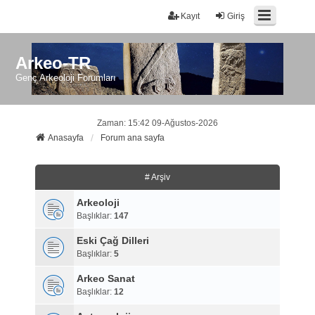
Kayıt
Giriş
Arkeo-TR
Genç Arkeoloji Forumları
Zaman: 15:42 09-Ağustos-2026
Anasayfa
Forum ana sayfa
# Arşiv
Arkeoloji
Başlıklar:
147
Eski Çağ Dilleri
Başlıklar:
5
Arkeo Sanat
Başlıklar:
12