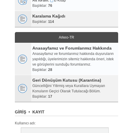
Alt forum:
E-Kitap
Başlıklar:
76
Karalama Kağıdı
Başlıklar:
114
Arkeo-TR
Anasayfamız ve Forumlarımız Hakkında
Anasayfamız ve forumlarımız hakkında duyuruların
yapıldığı, üyelerimizin sitemiz hakkında öneri, istek
ve görüşlerini sunduğu forumlarımız.
Başlıklar:
28
Geri Dönüşüm Kutusu (Karantina)
Güncelliğini Yitirmiş veya Kurallara Uymayan
Konuların Geçici Olarak Tutulacağı Bölüm.
Başlıklar:
17
GIRIŞ
•
KAYIT
Kullanıcı adı: