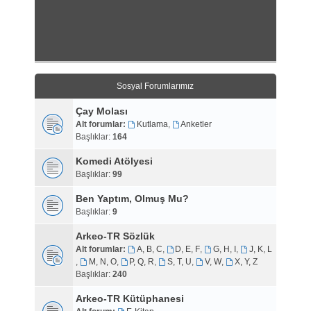
Sosyal Forumlarımız
Çay Molası
Alt forumlar:
Kutlama
,
Anketler
Başlıklar:
164
Komedi Atölyesi
Başlıklar:
99
Ben Yaptım, Olmuş Mu?
Başlıklar:
9
Arkeo-TR Sözlük
Alt forumlar:
A, B, C
,
D, E, F
,
G, H, I
,
J, K, L
,
M, N, O
,
P, Q, R
,
S, T, U
,
V, W
,
X, Y, Z
Başlıklar:
240
Arkeo-TR Kütüphanesi