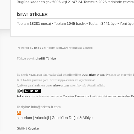
Bugüne kadar en çok
5006
kişi 21:47 24-Temmuz-2026 tarihinde çevrimi
İSTATISTIKLER
Toplam
18281
mesaj • Toplam
1045
başlık • Toplam
3441
üye • Yeni üy
Powered by
phpBB
® Forum Software © phpBB Limited
Türkçe çeviri:
phpBB Türkiye
Bu sitede yayınlanan tüm yazılar aksi belirtilmedikçe
www.
arkeo-tr
.com
üyelerine ait olup tüm ha
Telif hakları yasasına göre izinsiz kopyalanamaz ve yayınlanamaz.
İçerikten yararlanılırken
www.
arkeo-tr
.com
adresi kaynak gösterilmelidir.
Arkeo-tr
.com
is licensed under a
Creative Commons Attribution-Noncommercial-No De
İletişim:
info@arkeo-tr.com
sonerium
|
Arkeoloji
|
Göcek'ten Doğal & Atölye
Gizlilik
|
Koşullar