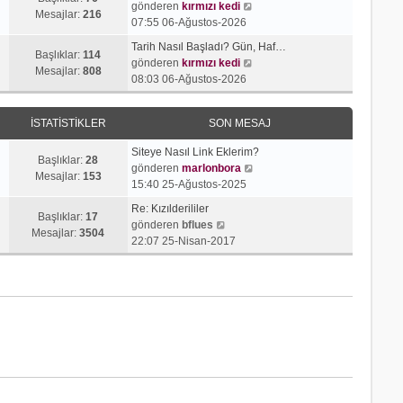
j
t
S
gönderen
kırmızı kedi
r
e
Mesajlar:
216
ı
ü
o
07:55 06-Ağustos-2026
ü
s
g
l
n
n
a
Tarih Nasıl Başladı? Gün, Haf…
ö
e
m
Başlıklar:
114
t
S
j
gönderen
kırmızı kedi
r
e
Mesajlar:
808
ü
o
ı
08:03 06-Ağustos-2026
ü
s
l
n
g
n
a
e
m
ö
t
j
İSTATISTIKLER
SON MESAJ
e
r
ü
ı
s
ü
l
g
Siteye Nasıl Link Eklerim?
a
n
Başlıklar:
28
e
ö
S
gönderen
marlonbora
j
t
Mesajlar:
153
r
o
15:40 25-Ağustos-2025
ı
ü
ü
n
g
l
Re: Kızılderililer
n
m
Başlıklar:
17
S
ö
e
gönderen
bflues
t
e
Mesajlar:
3504
o
r
22:07 25-Nisan-2017
ü
s
n
ü
l
a
m
n
e
j
e
t
ı
s
ü
g
a
l
ö
j
e
r
ı
ü
g
n
ö
t
r