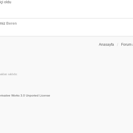
çi oldu
emiz
Beren
Anasayfa
Forum 
kları saklıdır.
rivative Works 3.0 Unported License