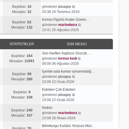
g
e
j
n
S
ö
s
Başlıklar:
16
gönderen
pisagoy
ı
m
o
r
a
Mesajlar:
32
20:38 26-Temmuz-2019
g
e
n
ü
j
ö
s
Kırmızı Figürlü Krater Üzerin…
m
n
ı
Başlıklar:
62
r
a
S
gönderen
marlonbora
e
t
g
Mesajlar:
132
ü
j
o
15:41 25-Ağustos-2025
s
ü
ö
n
ı
n
a
l
r
t
g
m
j
e
ü
İSTATISTIKLER
SON MESAJ
ü
ö
e
ı
n
l
r
s
g
t
Son Harften İngilizce Sözcük …
e
ü
a
Başlıklar:
164
ö
ü
S
gönderen
kırmızı kedi
n
j
Mesajlar:
11993
r
l
o
08:06 06-Ağustos-2026
t
ı
ü
e
n
ü
g
İçeride asla kumar oynanmadığ…
n
m
Başlıklar:
99
l
S
ö
gönderen
pisagoy
t
e
Mesajlar:
280
e
o
r
23:06 22-Ocak-2026
ü
s
n
ü
l
a
Eskiden Çok Eskiden
m
n
Başlıklar:
9
e
S
j
gönderen
pisagoy
e
t
Mesajlar:
108
o
ı
23:08 22-Ocak-2026
s
ü
n
g
a
l
Notion
m
ö
Başlıklar:
240
j
e
S
gönderen
marlonbora
e
r
Mesajlar:
347
ı
o
23:08 26-Nisan-2024
s
ü
g
n
a
n
Bilimkurgu Kulübü Yeryüzü Müz…
ö
m
Başlıklar:
76