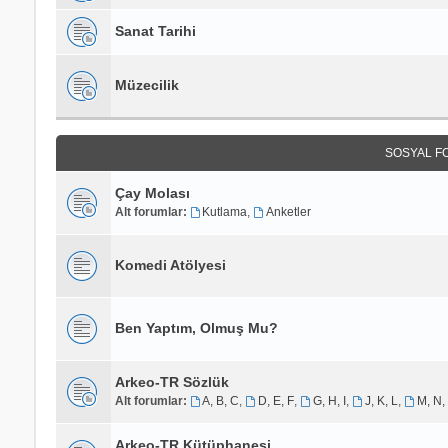
Sanat Tarihi
Müzecilik
SOSYAL F
Çay Molası
Alt forumlar:
Kutlama
,
Anketler
Komedi Atölyesi
Ben Yaptım, Olmuş Mu?
Arkeo-TR Sözlük
Alt forumlar:
A, B, C
,
D, E, F
,
G, H, I
,
J, K, L
,
M, N,
Arkeo-TR Kütüphanesi