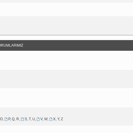
ORUMLARIMIZ
 O
,
P, Q, R
,
S, T, U
,
V, W
,
X, Y, Z