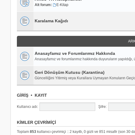
Alt forum:
E-Kitap
Karalama Kağıdı
ARK
Anasayfamız ve Forumlarımız Hakkında
Anasayfamız ve forumlarımız hakkında duyuruların yapıldığı, ü
Geri Dönüşüm Kutusu (Karantina)
Güncelliğini Yitirmiş veya Kurallara Uymayan Konuların Geçi
GIRIŞ
•
KAYIT
Kullanıcı adı:
Şifre:
KIMLER ÇEVRIMIÇI
Toplam
853
kullanıcı çevrimiçi :: 2 kayıtlı, 0 gizli ve 851 misafir (son 30 