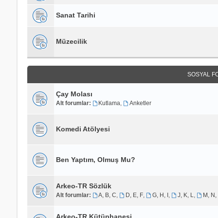
Sanat Tarihi
Müzecilik
SOSYAL F
Çay Molası
Alt forumlar:
Kutlama
,
Anketler
Komedi Atölyesi
Ben Yaptım, Olmuş Mu?
Arkeo-TR Sözlük
Alt forumlar:
A, B, C
,
D, E, F
,
G, H, I
,
J, K, L
,
M, N,
Arkeo-TR Kütüphanesi