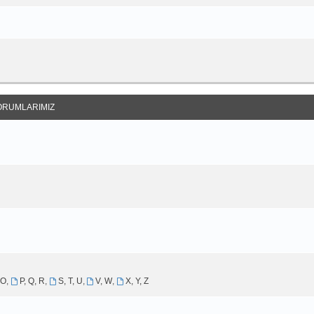
ORUMLARIMIZ
 O
,
P, Q, R
,
S, T, U
,
V, W
,
X, Y, Z