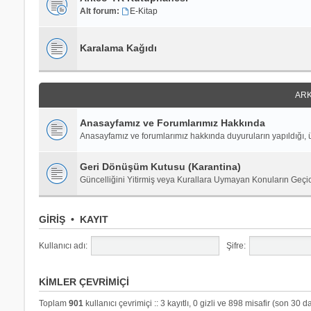
Alt forum:
E-Kitap
Karalama Kağıdı
ARK
Anasayfamız ve Forumlarımız Hakkında
Anasayfamız ve forumlarımız hakkında duyuruların yapıldığı, ü
Geri Dönüşüm Kutusu (Karantina)
Güncelliğini Yitirmiş veya Kurallara Uymayan Konuların Geçi
GIRIŞ
•
KAYIT
Kullanıcı adı:
Şifre:
KIMLER ÇEVRIMIÇI
Toplam
901
kullanıcı çevrimiçi :: 3 kayıtlı, 0 gizli ve 898 misafir (son 30 