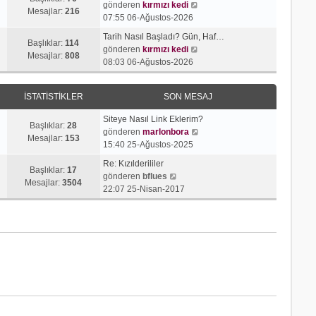
j
t
S
gönderen
kırmızı kedi
r
e
Mesajlar:
216
ı
ü
o
07:55 06-Ağustos-2026
ü
s
g
l
n
n
a
Tarih Nasıl Başladı? Gün, Haf…
ö
e
m
Başlıklar:
114
t
S
j
gönderen
kırmızı kedi
r
e
Mesajlar:
808
ü
o
ı
08:03 06-Ağustos-2026
ü
s
l
n
g
n
a
e
m
ö
t
j
İSTATISTIKLER
SON MESAJ
e
r
ü
ı
s
ü
l
g
Siteye Nasıl Link Eklerim?
a
n
Başlıklar:
28
e
ö
S
gönderen
marlonbora
j
t
Mesajlar:
153
r
o
15:40 25-Ağustos-2025
ı
ü
ü
n
g
l
Re: Kızılderililer
n
m
Başlıklar:
17
S
ö
e
gönderen
bflues
t
e
Mesajlar:
3504
o
r
22:07 25-Nisan-2017
ü
s
n
ü
l
a
m
n
e
j
e
t
ı
s
ü
g
a
l
ö
j
e
r
ı
ü
g
n
ö
t
r