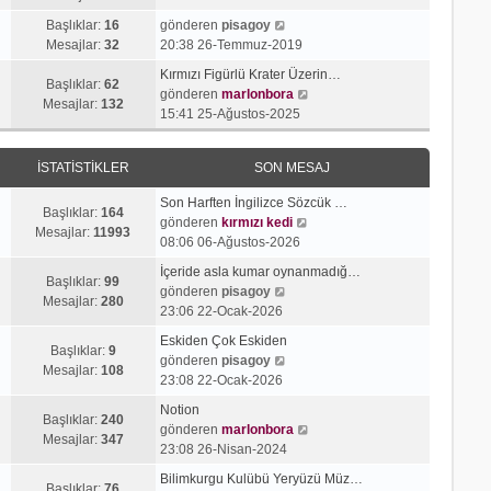
g
e
j
n
S
ö
s
Başlıklar:
16
gönderen
pisagoy
ı
m
o
r
a
Mesajlar:
32
20:38 26-Temmuz-2019
g
e
n
ü
j
ö
s
Kırmızı Figürlü Krater Üzerin…
m
n
ı
Başlıklar:
62
r
a
S
gönderen
marlonbora
e
t
g
Mesajlar:
132
ü
j
o
15:41 25-Ağustos-2025
s
ü
ö
n
ı
n
a
l
r
t
g
m
j
e
ü
İSTATISTIKLER
SON MESAJ
ü
ö
e
ı
n
l
r
s
g
t
Son Harften İngilizce Sözcük …
e
ü
a
Başlıklar:
164
ö
ü
S
gönderen
kırmızı kedi
n
j
Mesajlar:
11993
r
l
o
08:06 06-Ağustos-2026
t
ı
ü
e
n
ü
g
İçeride asla kumar oynanmadığ…
n
m
Başlıklar:
99
l
S
ö
gönderen
pisagoy
t
e
Mesajlar:
280
e
o
r
23:06 22-Ocak-2026
ü
s
n
ü
l
a
Eskiden Çok Eskiden
m
n
Başlıklar:
9
e
S
j
gönderen
pisagoy
e
t
Mesajlar:
108
o
ı
23:08 22-Ocak-2026
s
ü
n
g
a
l
Notion
m
ö
Başlıklar:
240
j
e
S
gönderen
marlonbora
e
r
Mesajlar:
347
ı
o
23:08 26-Nisan-2024
s
ü
g
n
a
n
Bilimkurgu Kulübü Yeryüzü Müz…
ö
m
Başlıklar:
76