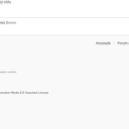
çi oldu
emiz
Beren
Anasayfa
Forum 
kları saklıdır.
rivative Works 3.0 Unported License