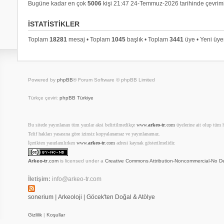
Bugüne kadar en çok
5006
kişi 21:47 24-Temmuz-2026 tarihinde çevrimi
İSTATISTIKLER
Toplam
18281
mesaj • Toplam
1045
başlık • Toplam
3441
üye • Yeni üy
Powered by
phpBB
® Forum Software © phpBB Limited
Türkçe çeviri:
phpBB Türkiye
Bu sitede yayınlanan tüm yazılar aksi belirtilmedikçe
www.
arkeo-tr
.com
üyelerine ait olup tüm ha
Telif hakları yasasına göre izinsiz kopyalanamaz ve yayınlanamaz.
İçerikten yararlanılırken
www.
arkeo-tr
.com
adresi kaynak gösterilmelidir.
Arkeo-tr
.com
is licensed under a
Creative Commons Attribution-Noncommercial-No De
İletişim:
info@arkeo-tr.com
sonerium
|
Arkeoloji
|
Göcek'ten Doğal & Atölye
Gizlilik
|
Koşullar