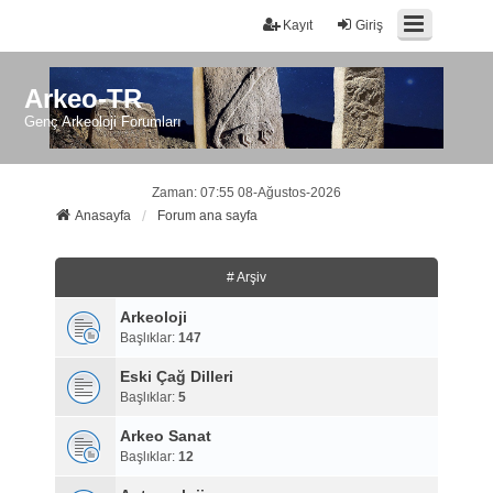
Kayıt
Giriş
Arkeo-TR
Genç Arkeoloji Forumları
Zaman: 07:55 08-Ağustos-2026
Anasayfa
Forum ana sayfa
# Arşiv
Arkeoloji
Başlıklar:
147
Eski Çağ Dilleri
Başlıklar:
5
Arkeo Sanat
Başlıklar:
12