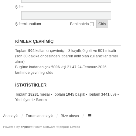
Şifre:
Şifremi unuttum
Beni hatırla
KIMLER ÇEVRIMIÇI
Toplam
904
kullanıcı çevrimiçi :: 3 kayıtlı, 0 gizli ve 901 misafir
(son 30 dakika öncesinden itibaren aktif olan kullanıcılar temel
alınır)
Bugüne kadar en çok
5006
kişi 21:47 24-Temmuz-2026
tarihinde çevrimiçi oldu
İSTATISTIKLER
Toplam
18281
mesaj • Toplam
1045
başlık • Toplam
3441
üye •
Yeni üyemiz
Beren
Anasayfa
Forum ana sayfa
Bize ulaşın
Powered by
phpBB
® Forum Software © phpBB Limited