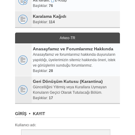
Alt forum:
E-Kitap
Başlıklar:
76
Karalama Kağıdı
Başlıklar:
114
Arkeo-TR
Anasayfamız ve Forumlarımız Hakkında
Anasayfamız ve forumlarımız hakkında duyuruların
yapıldığı, üyelerimizin sitemiz hakkında öneri, istek
ve görüşlerini sunduğu forumlarımız.
Başlıklar:
28
Geri Dönüşüm Kutusu (Karantina)
Güncelliğini Yitirmiş veya Kurallara Uymayan
Konuların Geçici Olarak Tutulacağı Bölüm.
Başlıklar:
17
GIRIŞ
•
KAYIT
Kullanıcı adı: