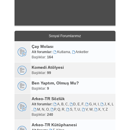
Sosyal Forumlarımız
Çay Molası
Alt forumlar:
Kutlama
,
Anketler
Başlıklar:
164
Komedi Atölyesi
Başlıklar:
99
Ben Yaptım, Olmuş Mu?
Başlıklar:
9
Arkeo-TR Sözlük
Alt forumlar:
A, B, C
,
D, E, F
,
G, H, I
,
J, K, L
,
M, N, O
,
P, Q, R
,
S, T, U
,
V, W
,
X, Y, Z
Başlıklar:
240
Arkeo-TR Kütüphanesi