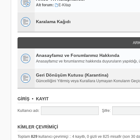
Alt forum:
E-Kitap
Karalama Kağıdı
ARK
Anasayfamız ve Forumlarımız Hakkında
Anasayfamız ve forumlarımız hakkında duyuruların yapıldığı, ü
Geri Dönüşüm Kutusu (Karantina)
Güncelliğini Yitirmiş veya Kurallara Uymayan Konuların Geçi
GIRIŞ
•
KAYIT
Kullanıcı adı:
Şifre:
KIMLER ÇEVRIMIÇI
Toplam
829
kullanıcı çevrimiçi :: 4 kayıtlı, 0 gizli ve 825 misafir (son 30 