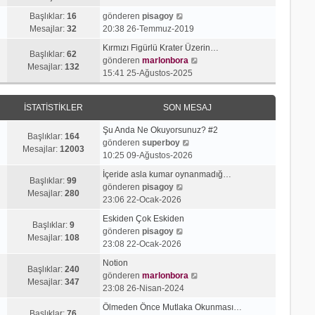
g
e
j
n
S
ö
s
Başlıklar:
16
gönderen
pisagoy
ı
m
o
r
a
Mesajlar:
32
20:38 26-Temmuz-2019
g
e
n
ü
j
ö
s
Kırmızı Figürlü Krater Üzerin…
m
n
ı
Başlıklar:
62
r
a
S
gönderen
marlonbora
e
t
g
Mesajlar:
132
ü
j
o
15:41 25-Ağustos-2025
s
ü
ö
n
ı
n
a
l
r
t
g
m
j
e
ü
İSTATISTIKLER
SON MESAJ
ü
ö
e
ı
n
l
r
s
g
t
Şu Anda Ne Okuyorsunuz? #2
e
ü
a
Başlıklar:
164
ö
S
ü
gönderen
superboy
n
j
Mesajlar:
12003
r
o
l
10:25 09-Ağustos-2026
t
ı
ü
n
e
ü
g
İçeride asla kumar oynanmadığ…
n
m
Başlıklar:
99
l
S
ö
gönderen
pisagoy
t
e
Mesajlar:
280
e
o
r
23:06 22-Ocak-2026
ü
s
n
ü
l
a
Eskiden Çok Eskiden
m
n
Başlıklar:
9
e
S
j
gönderen
pisagoy
e
t
Mesajlar:
108
o
ı
23:08 22-Ocak-2026
s
ü
n
g
a
l
Notion
m
ö
Başlıklar:
240
j
e
S
gönderen
marlonbora
e
r
Mesajlar:
347
ı
o
23:08 26-Nisan-2024
s
ü
g
n
a
n
Ölmeden Önce Mutlaka Okunması…
ö
m
Başlıklar:
76