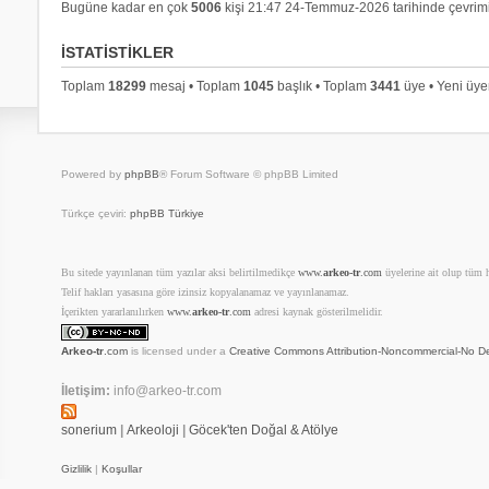
Bugüne kadar en çok
5006
kişi 21:47 24-Temmuz-2026 tarihinde çevrimi
İSTATISTIKLER
Toplam
18299
mesaj • Toplam
1045
başlık • Toplam
3441
üye • Yeni üy
Powered by
phpBB
® Forum Software © phpBB Limited
Türkçe çeviri:
phpBB Türkiye
Bu sitede yayınlanan tüm yazılar aksi belirtilmedikçe
www.
arkeo-tr
.com
üyelerine ait olup tüm ha
Telif hakları yasasına göre izinsiz kopyalanamaz ve yayınlanamaz.
İçerikten yararlanılırken
www.
arkeo-tr
.com
adresi kaynak gösterilmelidir.
Arkeo-tr
.com
is licensed under a
Creative Commons Attribution-Noncommercial-No De
İletişim:
info@arkeo-tr.com
sonerium
|
Arkeoloji
|
Göcek'ten Doğal & Atölye
Gizlilik
|
Koşullar