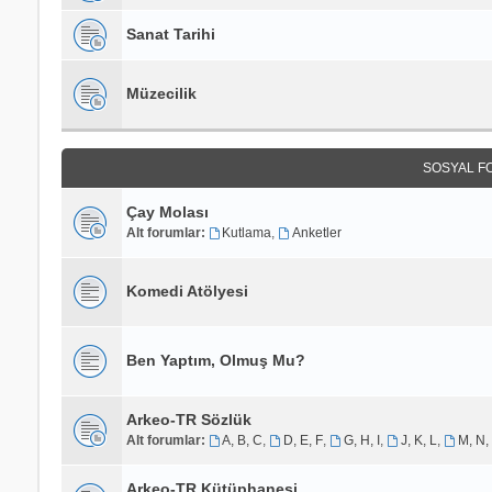
Sanat Tarihi
Müzecilik
SOSYAL F
Çay Molası
Alt forumlar:
Kutlama
,
Anketler
Komedi Atölyesi
Ben Yaptım, Olmuş Mu?
Arkeo-TR Sözlük
Alt forumlar:
A, B, C
,
D, E, F
,
G, H, I
,
J, K, L
,
M, N,
Arkeo-TR Kütüphanesi