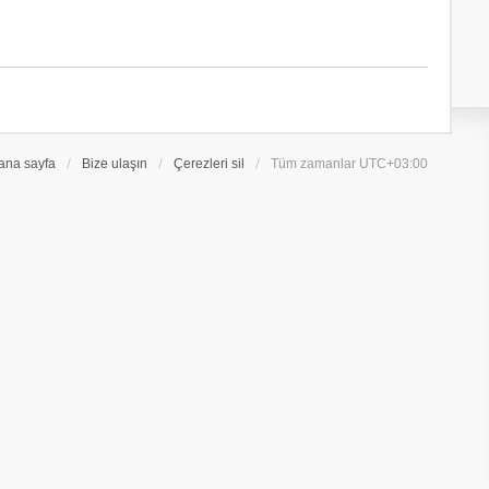
ü
ü
l
n
e
t
ü
l
e
ana sayfa
Bize ulaşın
Çerezleri sil
Tüm zamanlar
UTC+03:00