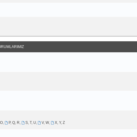
ORUMLARIMIZ
 O
,
P, Q, R
,
S, T, U
,
V, W
,
X, Y, Z