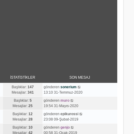
İSTATISTIKLER
SON MESAJ
S
Başlıklar:
147
gönderen
sonerium
o
Mesajlar:
341
13:10 31-Temmuz-2020
n
S
Başlıklar:
5
gönderen
muro
m
o
Mesajlar:
25
19:54 31-Mayıs-2020
e
n
s
S
Başlıklar:
12
gönderen
epikurossi
m
a
o
Mesajlar:
28
23:08 09-Şubat-2019
e
j
n
s
S
Başlıklar:
10
gönderen
genjo
ı
m
a
o
Mesajlar:
42
00:58 31-Ocak-2019