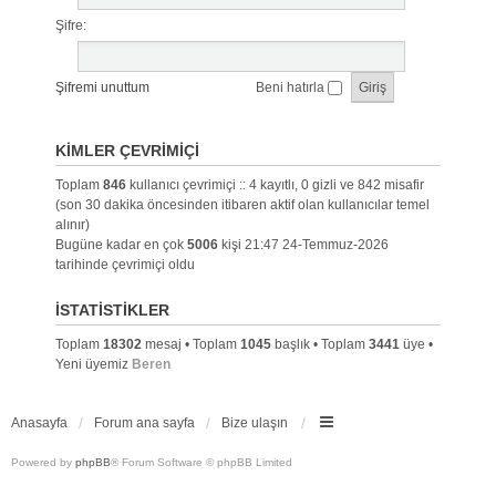
Şifre:
Şifremi unuttum
Beni hatırla
KIMLER ÇEVRIMIÇI
Toplam
846
kullanıcı çevrimiçi :: 4 kayıtlı, 0 gizli ve 842 misafir
(son 30 dakika öncesinden itibaren aktif olan kullanıcılar temel
alınır)
Bugüne kadar en çok
5006
kişi 21:47 24-Temmuz-2026
tarihinde çevrimiçi oldu
İSTATISTIKLER
Toplam
18302
mesaj • Toplam
1045
başlık • Toplam
3441
üye •
Yeni üyemiz
Beren
Anasayfa
Forum ana sayfa
Bize ulaşın
Powered by
phpBB
® Forum Software © phpBB Limited