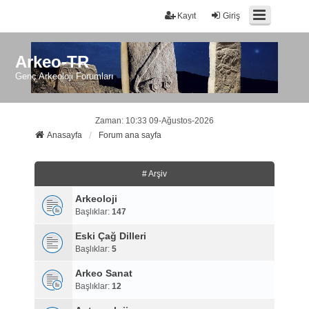
Kayıt
Giriş
Arkeo-TR
Genç Arkeoloji Forumları
Zaman: 10:33 09-Ağustos-2026
Anasayfa
Forum ana sayfa
# Arşiv
Arkeoloji
Başlıklar:
147
Eski Çağ Dilleri
Başlıklar:
5
Arkeo Sanat
Başlıklar:
12