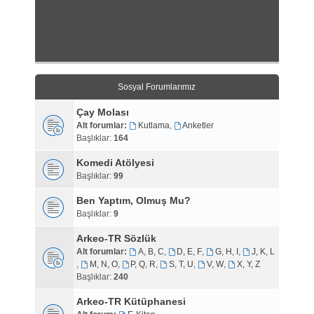
Sosyal Forumlarımız
Çay Molası
Alt forumlar:
Kutlama
,
Anketler
Başlıklar:
164
Komedi Atölyesi
Başlıklar:
99
Ben Yaptım, Olmuş Mu?
Başlıklar:
9
Arkeo-TR Sözlük
Alt forumlar:
A, B, C
,
D, E, F
,
G, H, I
,
J, K, L
,
M, N, O
,
P, Q, R
,
S, T, U
,
V, W
,
X, Y, Z
Başlıklar:
240
Arkeo-TR Kütüphanesi