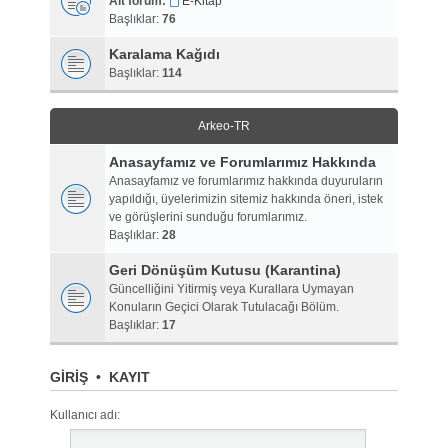
Alt forum:
E-Kitap
Başlıklar:
76
Karalama Kağıdı
Başlıklar:
114
Arkeo-TR
Anasayfamız ve Forumlarımız Hakkında
Anasayfamız ve forumlarımız hakkında duyuruların
yapıldığı, üyelerimizin sitemiz hakkında öneri, istek
ve görüşlerini sunduğu forumlarımız.
Başlıklar:
28
Geri Dönüşüm Kutusu (Karantina)
Güncelliğini Yitirmiş veya Kurallara Uymayan
Konuların Geçici Olarak Tutulacağı Bölüm.
Başlıklar:
17
GIRIŞ
•
KAYIT
Kullanıcı adı: