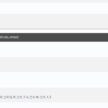
ORUMLARIMIZ
 O
,
P, Q, R
,
S, T, U
,
V, W
,
X, Y, Z