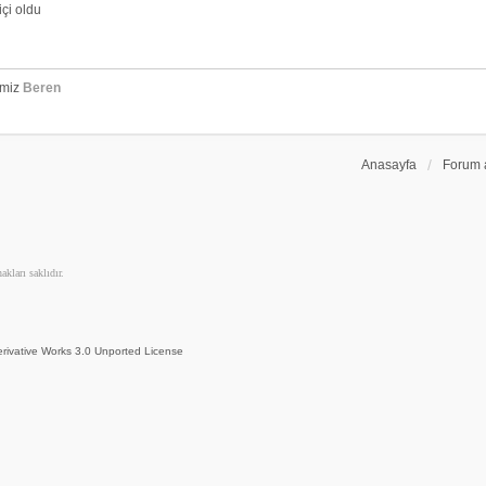
çi oldu
emiz
Beren
Anasayfa
Forum 
kları saklıdır.
rivative Works 3.0 Unported License