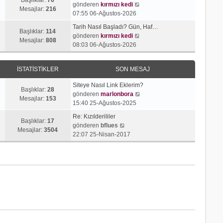
j
t
S
gönderen
kırmızı kedi
r
e
Mesajlar:
216
ı
ü
o
07:55 06-Ağustos-2026
ü
s
g
l
n
n
a
Tarih Nasıl Başladı? Gün, Haf…
ö
e
m
Başlıklar:
114
t
S
j
gönderen
kırmızı kedi
r
e
Mesajlar:
808
ü
o
ı
08:03 06-Ağustos-2026
ü
s
l
n
g
n
a
e
m
ö
t
j
İSTATISTIKLER
SON MESAJ
e
r
ü
ı
s
ü
l
g
Siteye Nasıl Link Eklerim?
a
n
Başlıklar:
28
e
ö
S
gönderen
marlonbora
j
t
Mesajlar:
153
r
o
15:40 25-Ağustos-2025
ı
ü
ü
n
g
l
Re: Kızılderililer
n
m
Başlıklar:
17
S
ö
e
gönderen
bflues
t
e
Mesajlar:
3504
o
r
22:07 25-Nisan-2017
ü
s
n
ü
l
a
m
n
e
j
e
t
ı
s
ü
g
a
l
ö
j
e
r
ı
ü
g
n
ö
t