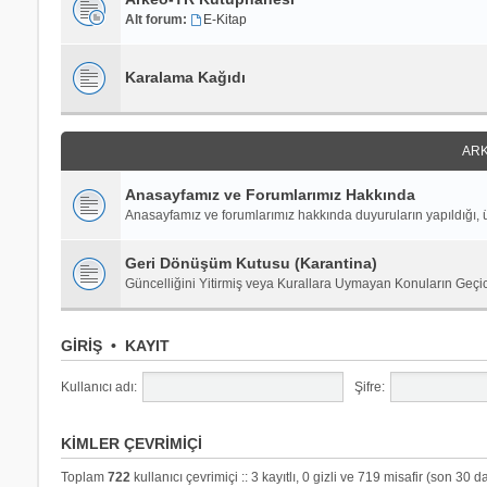
Alt forum:
E-Kitap
Karalama Kağıdı
ARK
Anasayfamız ve Forumlarımız Hakkında
Anasayfamız ve forumlarımız hakkında duyuruların yapıldığı, ü
Geri Dönüşüm Kutusu (Karantina)
Güncelliğini Yitirmiş veya Kurallara Uymayan Konuların Geçi
GIRIŞ
•
KAYIT
Kullanıcı adı:
Şifre:
KIMLER ÇEVRIMIÇI
Toplam
722
kullanıcı çevrimiçi :: 3 kayıtlı, 0 gizli ve 719 misafir (son 30 