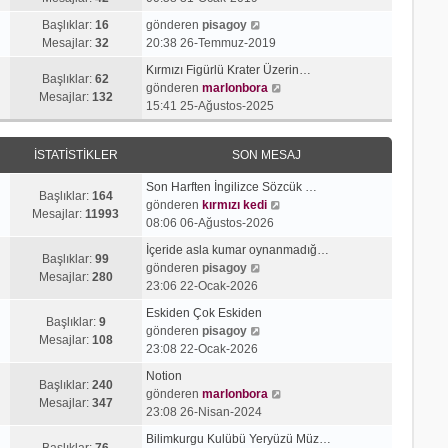
g
e
j
n
S
ö
s
Başlıklar:
16
gönderen
pisagoy
ı
m
o
r
a
Mesajlar:
32
20:38 26-Temmuz-2019
g
e
n
ü
j
ö
s
Kırmızı Figürlü Krater Üzerin…
m
n
ı
Başlıklar:
62
r
a
S
gönderen
marlonbora
e
t
g
Mesajlar:
132
ü
j
o
15:41 25-Ağustos-2025
s
ü
ö
n
ı
n
a
l
r
t
g
m
j
e
ü
İSTATISTIKLER
SON MESAJ
ü
ö
e
ı
n
l
r
s
g
t
Son Harften İngilizce Sözcük …
e
ü
a
Başlıklar:
164
ö
ü
S
gönderen
kırmızı kedi
n
j
Mesajlar:
11993
r
l
o
08:06 06-Ağustos-2026
t
ı
ü
e
n
ü
g
İçeride asla kumar oynanmadığ…
n
m
Başlıklar:
99
l
S
ö
gönderen
pisagoy
t
e
Mesajlar:
280
e
o
r
23:06 22-Ocak-2026
ü
s
n
ü
l
a
Eskiden Çok Eskiden
m
n
Başlıklar:
9
e
S
j
gönderen
pisagoy
e
t
Mesajlar:
108
o
ı
23:08 22-Ocak-2026
s
ü
n
g
a
l
Notion
m
ö
Başlıklar:
240
j
e
S
gönderen
marlonbora
e
r
Mesajlar:
347
ı
o
23:08 26-Nisan-2024
s
ü
g
n
a
n
Bilimkurgu Kulübü Yeryüzü Müz…
ö
m
Başlıklar:
76