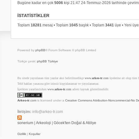
Bugüne kadar en çok
5006
kişi 21:47 24-Temmuz-2026 tarihinde çevrimi
İSTATISTIKLER
Toplam
18281
mesaj • Toplam
1045
başlık • Toplam
3441
üye • Yeni üy
Powered by
phpBB
® Forum Software © phpBB Limited
Türkçe çeviri:
phpBB Türkiye
Bu sitede yayınlanan tüm yazılar aksi belirtilmedikçe
www.
arkeo-tr
.com
üyelerine ait olup tüm ha
Telif hakları yasasına göre izinsiz kopyalanamaz ve yayınlanamaz.
İçerikten yararlanılırken
www.
arkeo-tr
.com
adresi kaynak gösterilmelidir.
Arkeo-tr
.com
is licensed under a
Creative Commons Attribution-Noncommercial-No De
İletişim:
info@arkeo-tr.com
sonerium
|
Arkeoloji
|
Göcek'ten Doğal & Atölye
Gizlilik
|
Koşullar