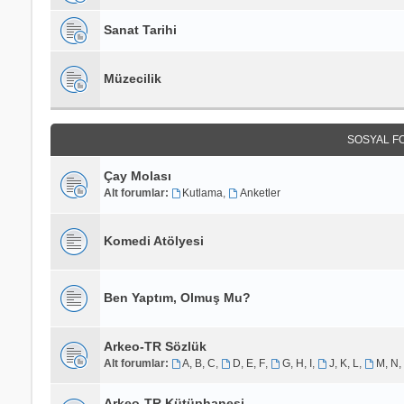
Sanat Tarihi
Müzecilik
SOSYAL F
Çay Molası
Alt forumlar:
Kutlama
,
Anketler
Komedi Atölyesi
Ben Yaptım, Olmuş Mu?
Arkeo-TR Sözlük
Alt forumlar:
A, B, C
,
D, E, F
,
G, H, I
,
J, K, L
,
M, N,
Arkeo-TR Kütüphanesi