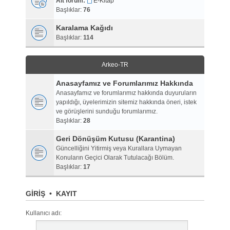
Alt forum:
E-Kitap
Başlıklar:
76
Karalama Kağıdı
Başlıklar:
114
Arkeo-TR
Anasayfamız ve Forumlarımız Hakkında
Anasayfamız ve forumlarımız hakkında duyuruların
yapıldığı, üyelerimizin sitemiz hakkında öneri, istek
ve görüşlerini sunduğu forumlarımız.
Başlıklar:
28
Geri Dönüşüm Kutusu (Karantina)
Güncelliğini Yitirmiş veya Kurallara Uymayan
Konuların Geçici Olarak Tutulacağı Bölüm.
Başlıklar:
17
GIRIŞ
•
KAYIT
Kullanıcı adı: