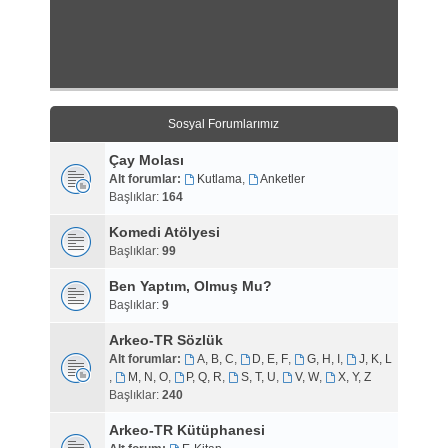
Sosyal Forumlarımız
Çay Molası
Alt forumlar:
Kutlama
,
Anketler
Başlıklar:
164
Komedi Atölyesi
Başlıklar:
99
Ben Yaptım, Olmuş Mu?
Başlıklar:
9
Arkeo-TR Sözlük
Alt forumlar:
A, B, C
,
D, E, F
,
G, H, I
,
J, K, L
,
M, N, O
,
P, Q, R
,
S, T, U
,
V, W
,
X, Y, Z
Başlıklar:
240
Arkeo-TR Kütüphanesi