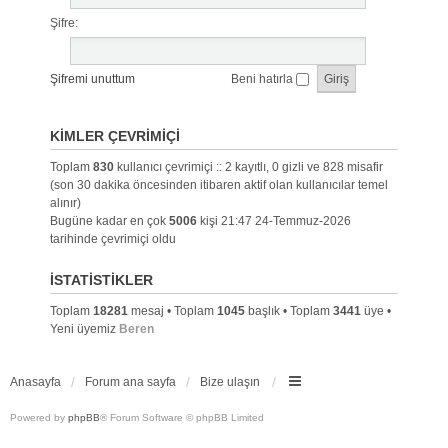
Şifre:
Şifremi unuttum
Beni hatırla
KIMLER ÇEVRIMIÇI
Toplam
830
kullanıcı çevrimiçi :: 2 kayıtlı, 0 gizli ve 828 misafir
(son 30 dakika öncesinden itibaren aktif olan kullanıcılar temel
alınır)
Bugüne kadar en çok
5006
kişi 21:47 24-Temmuz-2026
tarihinde çevrimiçi oldu
İSTATISTIKLER
Toplam
18281
mesaj • Toplam
1045
başlık • Toplam
3441
üye •
Yeni üyemiz
Beren
Anasayfa
Forum ana sayfa
Bize ulaşın
Powered by
phpBB
® Forum Software © phpBB Limited