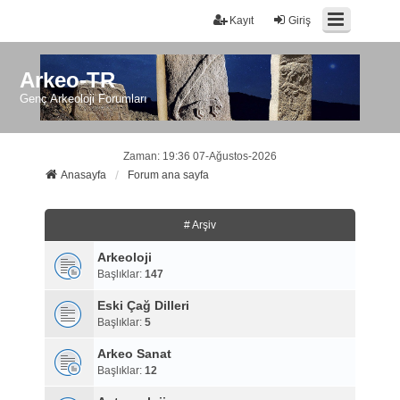
Kayıt
Giriş
Arkeo-TR
Genç Arkeoloji Forumları
Zaman: 19:36 07-Ağustos-2026
Anasayfa
Forum ana sayfa
# Arşiv
Arkeoloji
Başlıklar:
147
Eski Çağ Dilleri
Başlıklar:
5
Arkeo Sanat
Başlıklar:
12