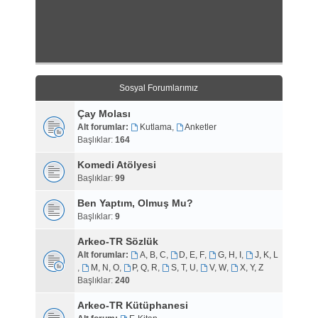
Sosyal Forumlarımız
Çay Molası
Alt forumlar:
Kutlama
,
Anketler
Başlıklar:
164
Komedi Atölyesi
Başlıklar:
99
Ben Yaptım, Olmuş Mu?
Başlıklar:
9
Arkeo-TR Sözlük
Alt forumlar:
A, B, C
,
D, E, F
,
G, H, I
,
J, K, L
,
M, N, O
,
P, Q, R
,
S, T, U
,
V, W
,
X, Y, Z
Başlıklar:
240
Arkeo-TR Kütüphanesi