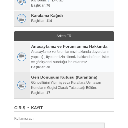
Alt forum:
E-Kitap
Başlıklar:
76
Karalama Kağıdı
Başlıklar:
114
Arkeo-TR
Anasayfamız ve Forumlarımız Hakkında
Anasayfamız ve forumlarımız hakkında duyuruların
yapıldığı, üyelerimizin sitemiz hakkında öneri, istek
ve görüşlerini sunduğu forumlarımız.
Başlıklar:
28
Geri Dönüşüm Kutusu (Karantina)
Güncelliğini Yitirmiş veya Kurallara Uymayan
Konuların Geçici Olarak Tutulacağı Bölüm.
Başlıklar:
17
GIRIŞ
•
KAYIT
Kullanıcı adı: