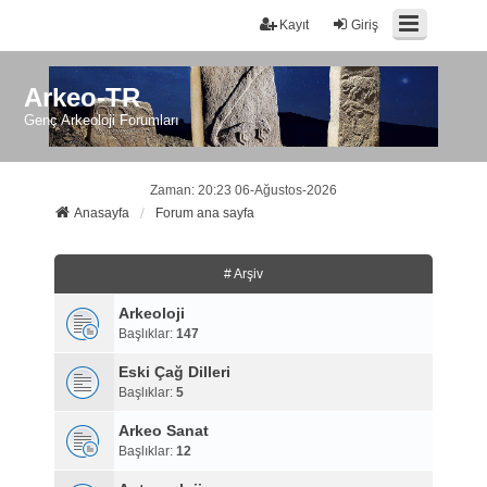
Kayıt
Giriş
Arkeo-TR
Genç Arkeoloji Forumları
Zaman: 20:23 06-Ağustos-2026
Anasayfa
Forum ana sayfa
# Arşiv
Arkeoloji
Başlıklar:
147
Eski Çağ Dilleri
Başlıklar:
5
Arkeo Sanat
Başlıklar:
12