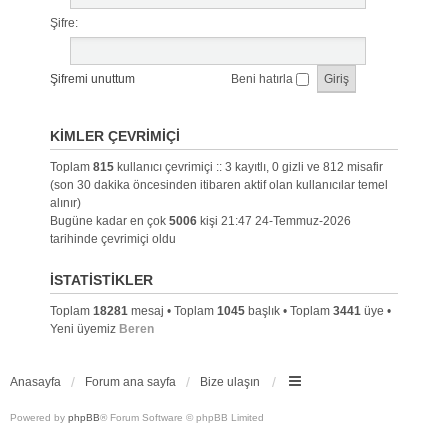
Şifre:
Şifremi unuttum
Beni hatırla
KIMLER ÇEVRIMIÇI
Toplam
815
kullanıcı çevrimiçi :: 3 kayıtlı, 0 gizli ve 812 misafir
(son 30 dakika öncesinden itibaren aktif olan kullanıcılar temel
alınır)
Bugüne kadar en çok
5006
kişi 21:47 24-Temmuz-2026
tarihinde çevrimiçi oldu
İSTATISTIKLER
Toplam
18281
mesaj • Toplam
1045
başlık • Toplam
3441
üye •
Yeni üyemiz
Beren
Anasayfa
Forum ana sayfa
Bize ulaşın
Powered by
phpBB
® Forum Software © phpBB Limited