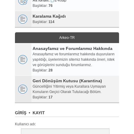
Alt forum:
E-Kitap
Başlıklar:
76
Karalama Kağıdı
Başlıklar:
114
Arkeo-TR
Anasayfamız ve Forumlarımız Hakkında
Anasayfamız ve forumlarımız hakkında duyuruların
yapıldığı, üyelerimizin sitemiz hakkında öneri, istek
ve görüşlerini sunduğu forumlarımız.
Başlıklar:
28
Geri Dönüşüm Kutusu (Karantina)
Güncelliğini Yitirmiş veya Kurallara Uymayan
Konuların Geçici Olarak Tutulacağı Bölüm.
Başlıklar:
17
GIRIŞ
•
KAYIT
Kullanıcı adı: