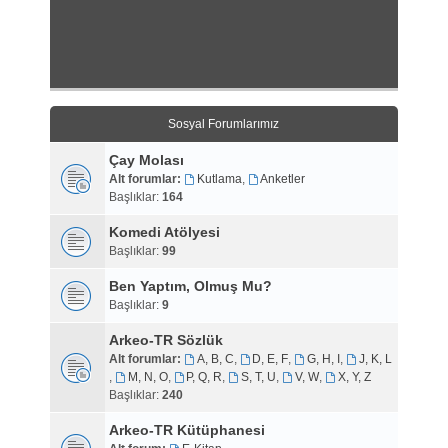
Sosyal Forumlarımız
Çay Molası
Alt forumlar:
Kutlama
,
Anketler
Başlıklar:
164
Komedi Atölyesi
Başlıklar:
99
Ben Yaptım, Olmuş Mu?
Başlıklar:
9
Arkeo-TR Sözlük
Alt forumlar:
A, B, C
,
D, E, F
,
G, H, I
,
J, K, L
,
M, N, O
,
P, Q, R
,
S, T, U
,
V, W
,
X, Y, Z
Başlıklar:
240
Arkeo-TR Kütüphanesi