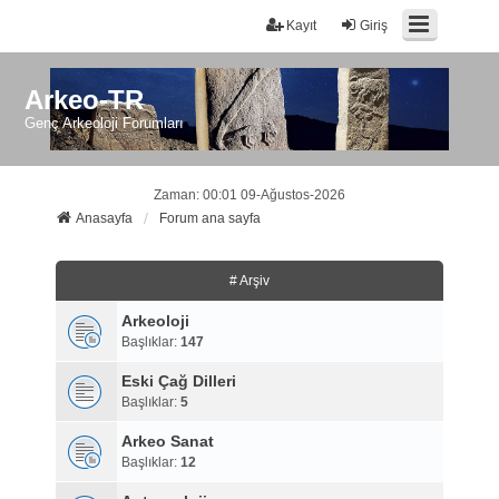
Kayıt
Giriş
Arkeo-TR
Genç Arkeoloji Forumları
Zaman: 00:01 09-Ağustos-2026
Anasayfa
Forum ana sayfa
# Arşiv
Arkeoloji
Başlıklar:
147
Eski Çağ Dilleri
Başlıklar:
5
Arkeo Sanat
Başlıklar:
12