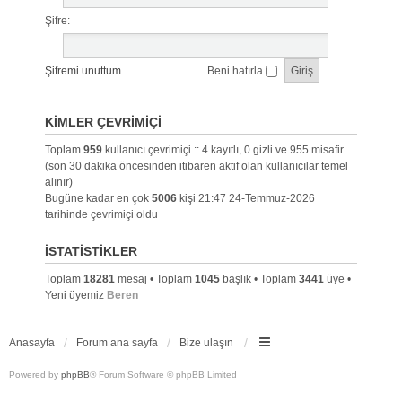
Şifre:
Şifremi unuttum
Beni hatırla
KIMLER ÇEVRIMIÇI
Toplam
959
kullanıcı çevrimiçi :: 4 kayıtlı, 0 gizli ve 955 misafir
(son 30 dakika öncesinden itibaren aktif olan kullanıcılar temel
alınır)
Bugüne kadar en çok
5006
kişi 21:47 24-Temmuz-2026
tarihinde çevrimiçi oldu
İSTATISTIKLER
Toplam
18281
mesaj • Toplam
1045
başlık • Toplam
3441
üye •
Yeni üyemiz
Beren
Anasayfa
Forum ana sayfa
Bize ulaşın
Powered by
phpBB
® Forum Software © phpBB Limited