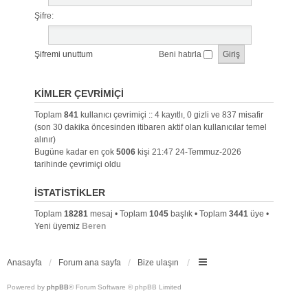
Şifre:
Şifremi unuttum
Beni hatırla
KIMLER ÇEVRIMIÇI
Toplam
841
kullanıcı çevrimiçi :: 4 kayıtlı, 0 gizli ve 837 misafir
(son 30 dakika öncesinden itibaren aktif olan kullanıcılar temel
alınır)
Bugüne kadar en çok
5006
kişi 21:47 24-Temmuz-2026
tarihinde çevrimiçi oldu
İSTATISTIKLER
Toplam
18281
mesaj • Toplam
1045
başlık • Toplam
3441
üye •
Yeni üyemiz
Beren
Anasayfa
Forum ana sayfa
Bize ulaşın
Powered by
phpBB
® Forum Software © phpBB Limited