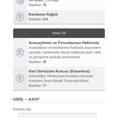
Alt forum:
E-Kitap
Başlıklar:
76
Karalama Kağıdı
Başlıklar:
114
Arkeo-TR
Anasayfamız ve Forumlarımız Hakkında
Anasayfamız ve forumlarımız hakkında duyuruların
yapıldığı, üyelerimizin sitemiz hakkında öneri, istek
ve görüşlerini sunduğu forumlarımız.
Başlıklar:
28
Geri Dönüşüm Kutusu (Karantina)
Güncelliğini Yitirmiş veya Kurallara Uymayan
Konuların Geçici Olarak Tutulacağı Bölüm.
Başlıklar:
17
GIRIŞ
•
KAYIT
Kullanıcı adı: