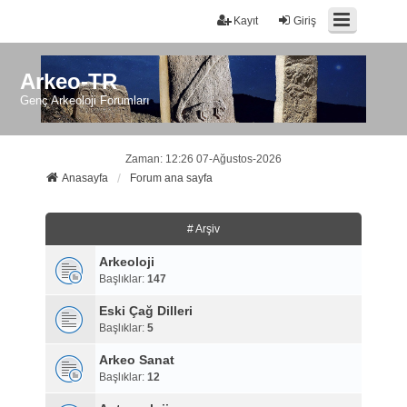
Kayıt
Giriş
Arkeo-TR
Genç Arkeoloji Forumları
Zaman: 12:26 07-Ağustos-2026
Anasayfa
Forum ana sayfa
# Arşiv
Arkeoloji
Başlıklar:
147
Eski Çağ Dilleri
Başlıklar:
5
Arkeo Sanat
Başlıklar:
12