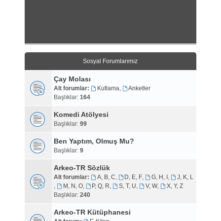
Sosyal Forumlarımız
Çay Molası
Alt forumlar:
Kutlama
,
Anketler
Başlıklar:
164
Komedi Atölyesi
Başlıklar:
99
Ben Yaptım, Olmuş Mu?
Başlıklar:
9
Arkeo-TR Sözlük
Alt forumlar:
A, B, C
,
D, E, F
,
G, H, I
,
J, K, L
,
M, N, O
,
P, Q, R
,
S, T, U
,
V, W
,
X, Y, Z
Başlıklar:
240
Arkeo-TR Kütüphanesi