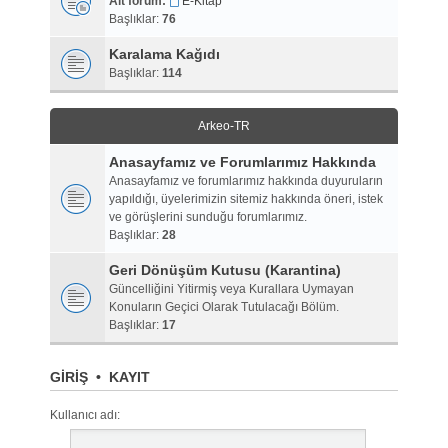
Alt forum:
E-Kitap
Başlıklar:
76
Karalama Kağıdı
Başlıklar:
114
Arkeo-TR
Anasayfamız ve Forumlarımız Hakkında
Anasayfamız ve forumlarımız hakkında duyuruların
yapıldığı, üyelerimizin sitemiz hakkında öneri, istek
ve görüşlerini sunduğu forumlarımız.
Başlıklar:
28
Geri Dönüşüm Kutusu (Karantina)
Güncelliğini Yitirmiş veya Kurallara Uymayan
Konuların Geçici Olarak Tutulacağı Bölüm.
Başlıklar:
17
GIRIŞ
•
KAYIT
Kullanıcı adı: