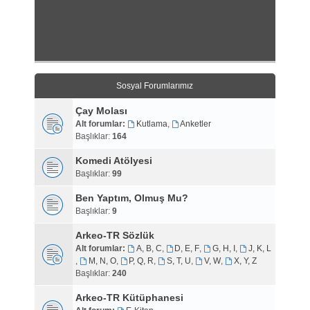
Sosyal Forumlarımız
Çay Molası
Alt forumlar:
Kutlama
,
Anketler
Başlıklar:
164
Komedi Atölyesi
Başlıklar:
99
Ben Yaptım, Olmuş Mu?
Başlıklar:
9
Arkeo-TR Sözlük
Alt forumlar:
A, B, C
,
D, E, F
,
G, H, I
,
J, K, L
,
M, N, O
,
P, Q, R
,
S, T, U
,
V, W
,
X, Y, Z
Başlıklar:
240
Arkeo-TR Kütüphanesi