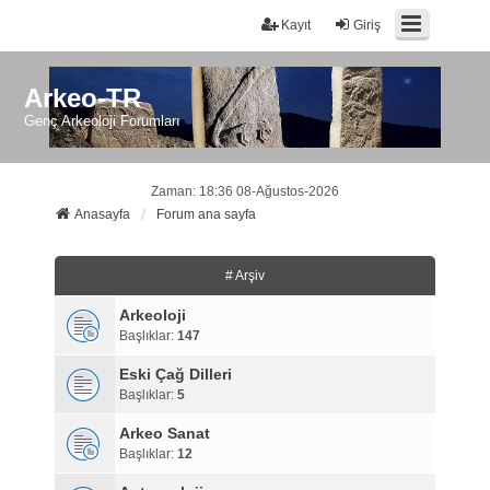
Kayıt
Giriş
Arkeo-TR
Genç Arkeoloji Forumları
Zaman: 18:36 08-Ağustos-2026
Anasayfa
Forum ana sayfa
# Arşiv
Arkeoloji
Başlıklar:
147
Eski Çağ Dilleri
Başlıklar:
5
Arkeo Sanat
Başlıklar:
12