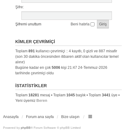
Şifre:
Şifremi unuttum
Beni hatırla
KIMLER ÇEVRIMIÇI
Toplam
891
kullanıcı çevrimiçi :: 4 kayıtlı, 0 gizli ve 887 misafir
(son 30 dakika öncesinden itibaren aktif olan kullanıcılar temel
alınır)
Bugüne kadar en çok
5006
kişi 21:47 24-Temmuz-2026
tarihinde çevrimiçi oldu
İSTATISTIKLER
Toplam
18281
mesaj • Toplam
1045
başlık • Toplam
3441
üye •
Yeni üyemiz
Beren
Anasayfa
Forum ana sayfa
Bize ulaşın
Powered by
phpBB
® Forum Software © phpBB Limited