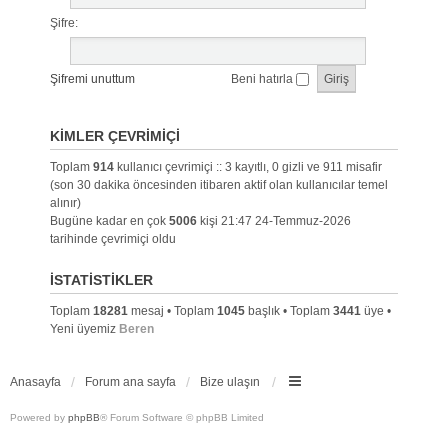
Şifre:
Şifremi unuttum
Beni hatırla
KIMLER ÇEVRIMIÇI
Toplam
914
kullanıcı çevrimiçi :: 3 kayıtlı, 0 gizli ve 911 misafir
(son 30 dakika öncesinden itibaren aktif olan kullanıcılar temel
alınır)
Bugüne kadar en çok
5006
kişi 21:47 24-Temmuz-2026
tarihinde çevrimiçi oldu
İSTATISTIKLER
Toplam
18281
mesaj • Toplam
1045
başlık • Toplam
3441
üye •
Yeni üyemiz
Beren
Anasayfa
Forum ana sayfa
Bize ulaşın
Powered by
phpBB
® Forum Software © phpBB Limited