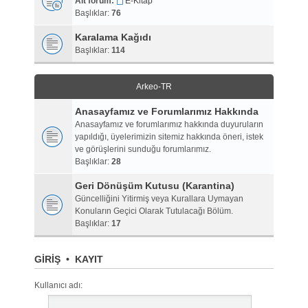
Alt forum:
E-Kitap
Başlıklar:
76
Karalama Kağıdı
Başlıklar:
114
Arkeo-TR
Anasayfamız ve Forumlarımız Hakkında
Anasayfamız ve forumlarımız hakkında duyuruların
yapıldığı, üyelerimizin sitemiz hakkında öneri, istek
ve görüşlerini sunduğu forumlarımız.
Başlıklar:
28
Geri Dönüşüm Kutusu (Karantina)
Güncelliğini Yitirmiş veya Kurallara Uymayan
Konuların Geçici Olarak Tutulacağı Bölüm.
Başlıklar:
17
GIRIŞ
•
KAYIT
Kullanıcı adı: