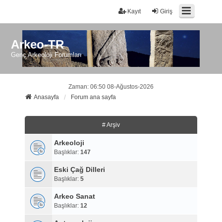
Kayıt
Giriş
Arkeo-TR
Genç Arkeoloji Forumları
Zaman: 06:50 08-Ağustos-2026
Anasayfa
Forum ana sayfa
# Arşiv
Arkeoloji
Başlıklar:
147
Eski Çağ Dilleri
Başlıklar:
5
Arkeo Sanat
Başlıklar:
12