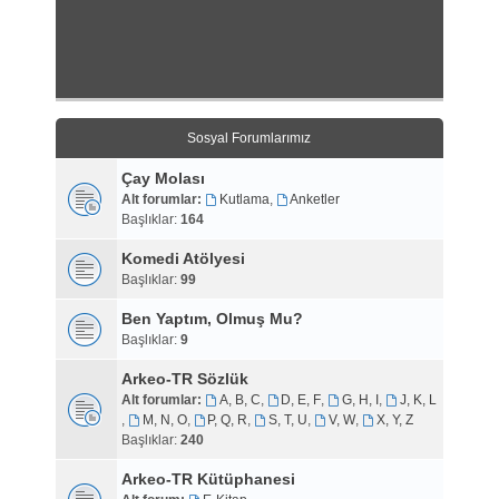
Sosyal Forumlarımız
Çay Molası
Alt forumlar:
Kutlama
,
Anketler
Başlıklar:
164
Komedi Atölyesi
Başlıklar:
99
Ben Yaptım, Olmuş Mu?
Başlıklar:
9
Arkeo-TR Sözlük
Alt forumlar:
A, B, C
,
D, E, F
,
G, H, I
,
J, K, L
,
M, N, O
,
P, Q, R
,
S, T, U
,
V, W
,
X, Y, Z
Başlıklar:
240
Arkeo-TR Kütüphanesi