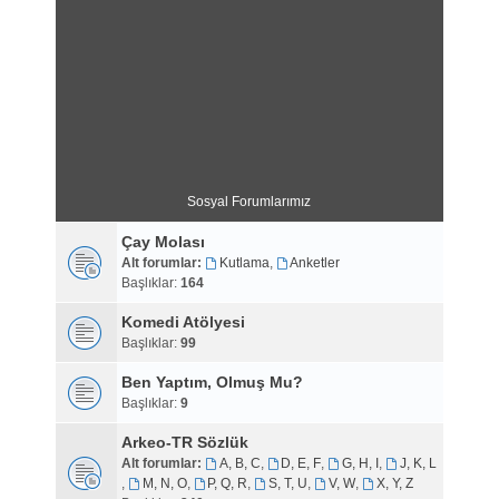
Sosyal Forumlarımız
Çay Molası
Alt forumlar:
Kutlama
,
Anketler
Başlıklar:
164
Komedi Atölyesi
Başlıklar:
99
Ben Yaptım, Olmuş Mu?
Başlıklar:
9
Arkeo-TR Sözlük
Alt forumlar:
A, B, C
,
D, E, F
,
G, H, I
,
J, K, L
,
M, N, O
,
P, Q, R
,
S, T, U
,
V, W
,
X, Y, Z