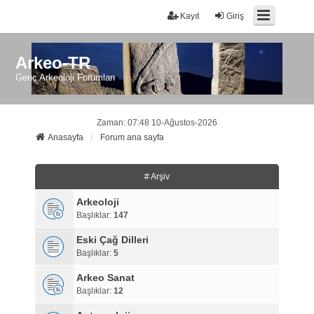
Kayıt
Giriş
Arkeo-TR
Genç Arkeoloji Forumları
Zaman: 07:48 10-Ağustos-2026
Anasayfa
Forum ana sayfa
# Arşiv
Arkeoloji
Başlıklar:
147
Eski Çağ Dilleri
Başlıklar:
5
Arkeo Sanat
Başlıklar:
12