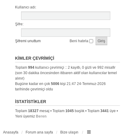
Kullanıcı adı:
Şifre:
Şifremi unuttum
Beni hatırla
KIMLER ÇEVRIMIÇI
Toplam
994
kullanıcı çevrimiçi :: 2 kayıtlı, 0 gizli ve 992 misafir
(son 30 dakika öncesinden itibaren aktif olan kullanıcılar temel
alınır)
Bugüne kadar en çok
5006
kişi 21:47 24-Temmuz-2026
tarihinde çevrimiçi oldu
İSTATISTIKLER
Toplam
18327
mesaj • Toplam
1045
başlık • Toplam
3441
üye •
Yeni üyemiz
Beren
Anasayfa
Forum ana sayfa
Bize ulaşın