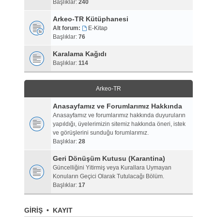
Başlıklar:
240
Arkeo-TR Kütüphanesi
Alt forum:
E-Kitap
Başlıklar:
76
Karalama Kağıdı
Başlıklar:
114
Arkeo-TR
Anasayfamız ve Forumlarımız Hakkında
Anasayfamız ve forumlarımız hakkında duyuruların
yapıldığı, üyelerimizin sitemiz hakkında öneri, istek
ve görüşlerini sunduğu forumlarımız.
Başlıklar:
28
Geri Dönüşüm Kutusu (Karantina)
Güncelliğini Yitirmiş veya Kurallara Uymayan
Konuların Geçici Olarak Tutulacağı Bölüm.
Başlıklar:
17
GIRIŞ
•
KAYIT