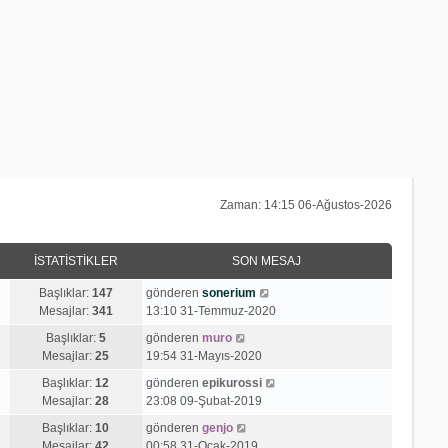
Zaman: 14:15 06-Ağustos-2026
İSTATISTIKLER
SON MESAJ
S
Başlıklar:
147
gönderen
sonerium
o
Mesajlar:
341
13:10 31-Temmuz-2020
n
S
Başlıklar:
5
gönderen
muro
m
o
Mesajlar:
25
19:54 31-Mayıs-2020
e
n
s
S
Başlıklar:
12
gönderen
epikurossi
m
a
o
Mesajlar:
28
23:08 09-Şubat-2019
e
j
n
s
S
Başlıklar:
10
gönderen
genjo
ı
m
a
o
Mesajlar:
42
00:58 31-Ocak-2019