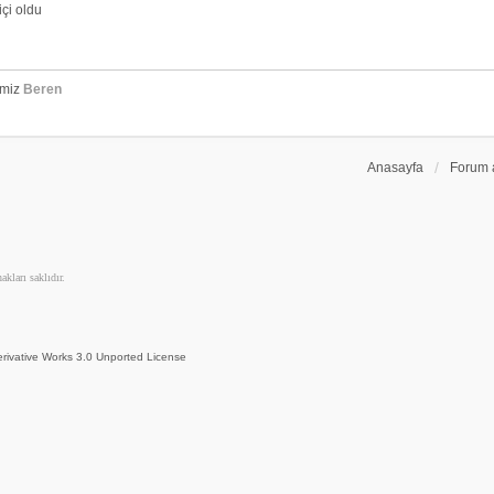
çi oldu
emiz
Beren
Anasayfa
Forum 
kları saklıdır.
rivative Works 3.0 Unported License