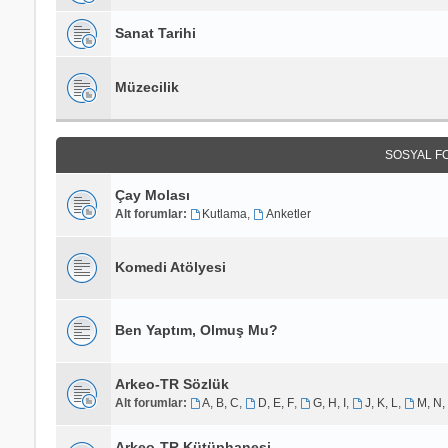
Sanat Tarihi
Müzecilik
SOSYAL F
Çay Molası
Alt forumlar:
Kutlama
,
Anketler
Komedi Atölyesi
Ben Yaptım, Olmuş Mu?
Arkeo-TR Sözlük
Alt forumlar:
A, B, C
,
D, E, F
,
G, H, I
,
J, K, L
,
M, N,
Arkeo-TR Kütüphanesi