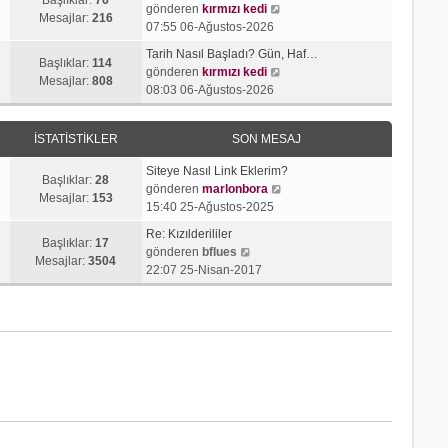
j
t
S
gönderen
kırmızı kedi
r
e
Mesajlar:
216
ı
ü
o
07:55 06-Ağustos-2026
ü
s
g
l
n
n
a
Tarih Nasıl Başladı? Gün, Haf…
ö
e
m
Başlıklar:
114
t
S
j
gönderen
kırmızı kedi
r
e
Mesajlar:
808
ü
o
ı
08:03 06-Ağustos-2026
ü
s
l
n
g
n
a
e
m
ö
t
j
İSTATISTIKLER
SON MESAJ
e
r
ü
ı
s
ü
l
g
Siteye Nasıl Link Eklerim?
a
n
Başlıklar:
28
e
ö
S
gönderen
marlonbora
j
t
Mesajlar:
153
r
o
15:40 25-Ağustos-2025
ı
ü
ü
n
g
l
Re: Kızılderililer
n
m
Başlıklar:
17
S
ö
e
gönderen
bflues
t
e
Mesajlar:
3504
o
r
22:07 25-Nisan-2017
ü
s
n
ü
l
a
m
n
e
j
e
t
ı
s
ü
g
a
l
ö
j
e
r
ı
ü
g
n
ö
t