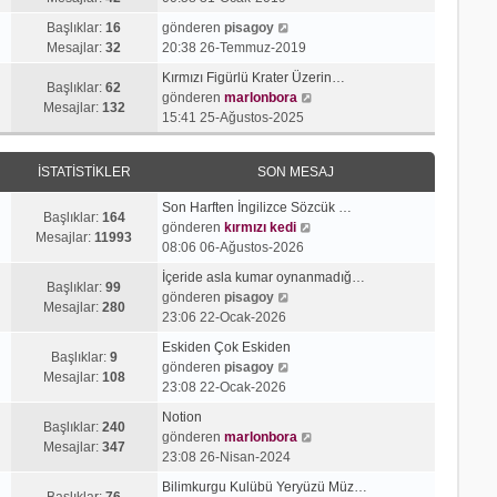
g
e
j
n
S
ö
s
Başlıklar:
16
gönderen
pisagoy
ı
m
o
r
a
Mesajlar:
32
20:38 26-Temmuz-2019
g
e
n
ü
j
ö
s
Kırmızı Figürlü Krater Üzerin…
m
n
ı
Başlıklar:
62
r
a
S
gönderen
marlonbora
e
t
g
Mesajlar:
132
ü
j
o
15:41 25-Ağustos-2025
s
ü
ö
n
ı
n
a
l
r
t
g
m
j
e
ü
İSTATISTIKLER
SON MESAJ
ü
ö
e
ı
n
l
r
s
g
t
Son Harften İngilizce Sözcük …
e
ü
a
Başlıklar:
164
ö
ü
S
gönderen
kırmızı kedi
n
j
Mesajlar:
11993
r
l
o
08:06 06-Ağustos-2026
t
ı
ü
e
n
ü
g
İçeride asla kumar oynanmadığ…
n
m
Başlıklar:
99
l
S
ö
gönderen
pisagoy
t
e
Mesajlar:
280
e
o
r
23:06 22-Ocak-2026
ü
s
n
ü
l
a
Eskiden Çok Eskiden
m
n
Başlıklar:
9
e
S
j
gönderen
pisagoy
e
t
Mesajlar:
108
o
ı
23:08 22-Ocak-2026
s
ü
n
g
a
l
Notion
m
ö
Başlıklar:
240
j
e
S
gönderen
marlonbora
e
r
Mesajlar:
347
ı
o
23:08 26-Nisan-2024
s
ü
g
n
a
n
Bilimkurgu Kulübü Yeryüzü Müz…
ö
m
Başlıklar:
76