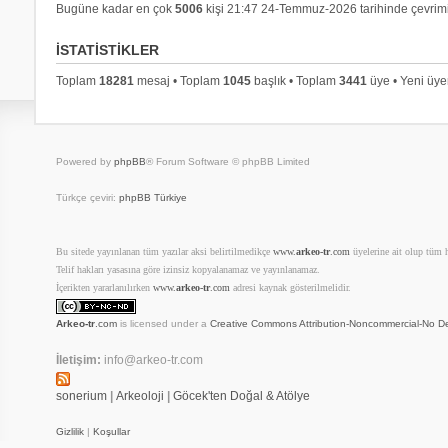
Bugüne kadar en çok
5006
kişi 21:47 24-Temmuz-2026 tarihinde çevrimi
İSTATISTIKLER
Toplam
18281
mesaj • Toplam
1045
başlık • Toplam
3441
üye • Yeni üy
Powered by
phpBB
® Forum Software © phpBB Limited
Türkçe çeviri:
phpBB Türkiye
Bu sitede yayınlanan tüm yazılar aksi belirtilmedikçe
www.
arkeo-tr
.com
üyelerine ait olup tüm ha
Telif hakları yasasına göre izinsiz kopyalanamaz ve yayınlanamaz.
İçerikten yararlanılırken
www.
arkeo-tr
.com
adresi kaynak gösterilmelidir.
Arkeo-tr
.com
is licensed under a
Creative Commons Attribution-Noncommercial-No De
İletişim:
info@arkeo-tr.com
sonerium
|
Arkeoloji
|
Göcek'ten Doğal & Atölye
Gizlilik
|
Koşullar