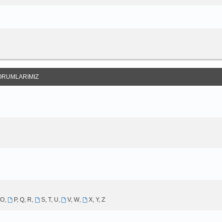
ORUMLARIMIZ
 O
,
P, Q, R
,
S, T, U
,
V, W
,
X, Y, Z