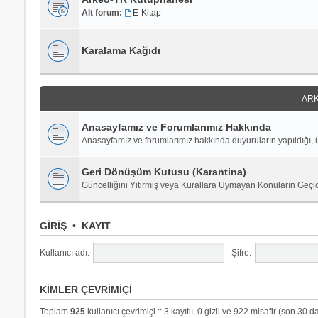
Alt forum:
E-Kitap
Karalama Kağıdı
ARK
Anasayfamız ve Forumlarımız Hakkında
Anasayfamız ve forumlarımız hakkında duyuruların yapıldığı, ü
Geri Dönüşüm Kutusu (Karantina)
Güncelliğini Yitirmiş veya Kurallara Uymayan Konuların Geçi
GIRIŞ
•
KAYIT
Kullanıcı adı:
Şifre:
KIMLER ÇEVRIMIÇI
Toplam
925
kullanıcı çevrimiçi :: 3 kayıtlı, 0 gizli ve 922 misafir (son 30 