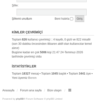
Şifre:
Şifremi unuttum
Beni hatırla
KIMLER ÇEVRIMIÇI
Toplam
826
kullanıcı çevrimiçi :: 4 kayıtlı, 0 gizli ve 822 misafir
(son 30 dakika öncesinden itibaren aktif olan kullanıcılar temel
alınır)
Bugüne kadar en çok
5006
kişi 21:47 24-Temmuz-2026
tarihinde çevrimiçi oldu
İSTATISTIKLER
Toplam
18327
mesaj • Toplam
1045
başlık • Toplam
3441
üye •
Yeni üyemiz
Beren
Anasayfa
Forum ana sayfa
Bize ulaşın
Powered by
phpBB
® Forum Software © phpBB Limited