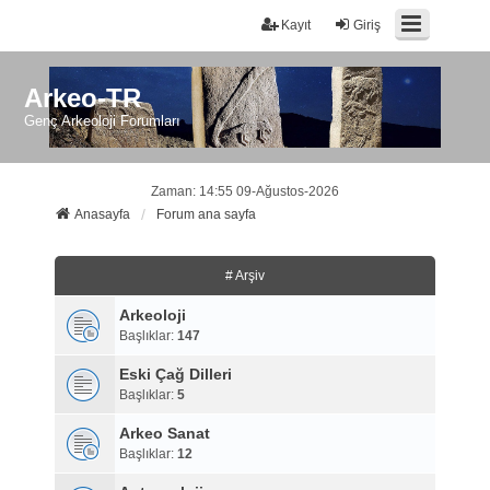
Kayıt
Giriş
Arkeo-TR
Genç Arkeoloji Forumları
Zaman: 14:55 09-Ağustos-2026
Anasayfa
Forum ana sayfa
# Arşiv
Arkeoloji
Başlıklar:
147
Eski Çağ Dilleri
Başlıklar:
5
Arkeo Sanat
Başlıklar:
12