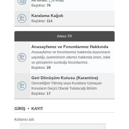
Alt forum:
E-Kitap
Başlıklar:
76
Karalama Kağıdı
Başlıklar:
114
Arkeo-TR
Anasayfamız ve Forumlarımız Hakkında
Anasayfamız ve forumlarımız hakkında duyuruların
yapıldığı, üyelerimizin sitemiz hakkında öneri, istek
ve görüşlerini sunduğu forumlarımız.
Başlıklar:
28
Geri Dönüşüm Kutusu (Karantina)
Güncelliğini Yitirmiş veya Kurallara Uymayan
Konuların Geçici Olarak Tutulacağı Bölüm.
Başlıklar:
17
GIRIŞ
•
KAYIT
Kullanıcı adı: