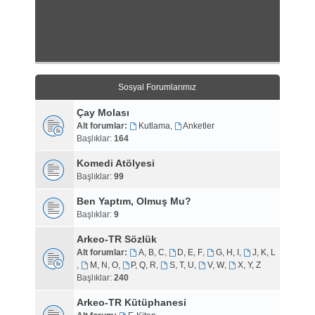
Sosyal Forumlarımız
Çay Molası
Alt forumlar:
Kutlama
,
Anketler
Başlıklar:
164
Komedi Atölyesi
Başlıklar:
99
Ben Yaptım, Olmuş Mu?
Başlıklar:
9
Arkeo-TR Sözlük
Alt forumlar:
A, B, C
,
D, E, F
,
G, H, I
,
J, K, L
,
M, N, O
,
P, Q, R
,
S, T, U
,
V, W
,
X, Y, Z
Başlıklar:
240
Arkeo-TR Kütüphanesi