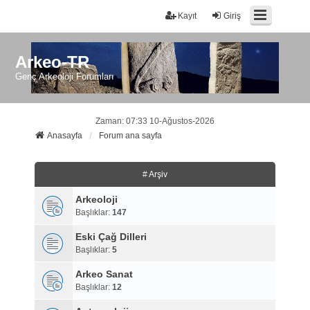
Kayıt
Giriş
Arkeo-TR
Genç Arkeoloji Forumları
Zaman: 07:33 10-Ağustos-2026
Anasayfa
Forum ana sayfa
# Arşiv
Arkeoloji
Başlıklar:
147
Eski Çağ Dilleri
Başlıklar:
5
Arkeo Sanat
Başlıklar:
12