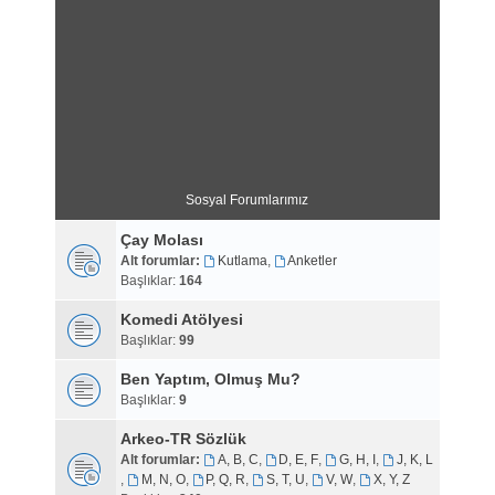
Sosyal Forumlarımız
Çay Molası
Alt forumlar:
Kutlama
,
Anketler
Başlıklar:
164
Komedi Atölyesi
Başlıklar:
99
Ben Yaptım, Olmuş Mu?
Başlıklar:
9
Arkeo-TR Sözlük
Alt forumlar:
A, B, C
,
D, E, F
,
G, H, I
,
J, K, L
,
M, N, O
,
P, Q, R
,
S, T, U
,
V, W
,
X, Y, Z