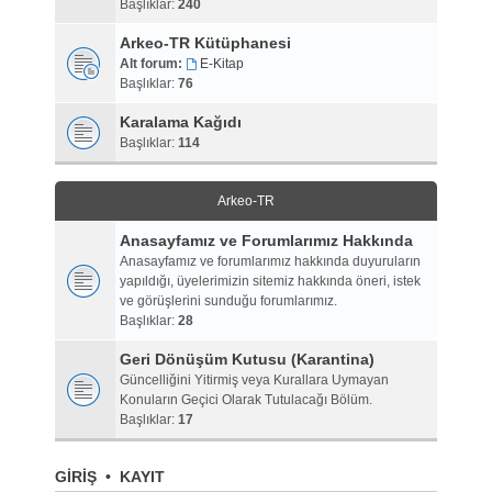
Başlıklar:
240
Arkeo-TR Kütüphanesi
Alt forum:
E-Kitap
Başlıklar:
76
Karalama Kağıdı
Başlıklar:
114
Arkeo-TR
Anasayfamız ve Forumlarımız Hakkında
Anasayfamız ve forumlarımız hakkında duyuruların
yapıldığı, üyelerimizin sitemiz hakkında öneri, istek
ve görüşlerini sunduğu forumlarımız.
Başlıklar:
28
Geri Dönüşüm Kutusu (Karantina)
Güncelliğini Yitirmiş veya Kurallara Uymayan
Konuların Geçici Olarak Tutulacağı Bölüm.
Başlıklar:
17
GIRIŞ
•
KAYIT