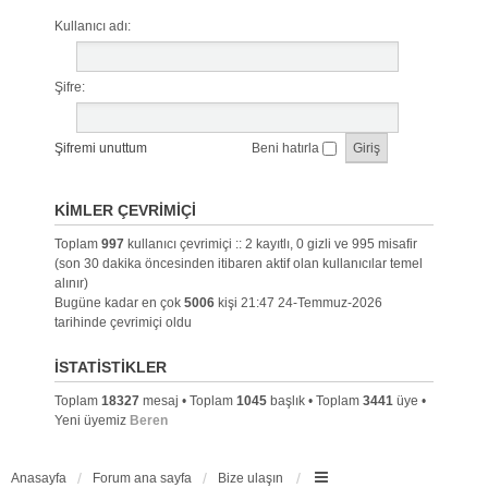
Kullanıcı adı:
Şifre:
Şifremi unuttum
Beni hatırla
KIMLER ÇEVRIMIÇI
Toplam
997
kullanıcı çevrimiçi :: 2 kayıtlı, 0 gizli ve 995 misafir
(son 30 dakika öncesinden itibaren aktif olan kullanıcılar temel
alınır)
Bugüne kadar en çok
5006
kişi 21:47 24-Temmuz-2026
tarihinde çevrimiçi oldu
İSTATISTIKLER
Toplam
18327
mesaj • Toplam
1045
başlık • Toplam
3441
üye •
Yeni üyemiz
Beren
Anasayfa
Forum ana sayfa
Bize ulaşın