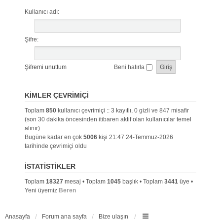
Kullanıcı adı:
Şifre:
Şifremi unuttum
Beni hatırla
KIMLER ÇEVRIMIÇI
Toplam
850
kullanıcı çevrimiçi :: 3 kayıtlı, 0 gizli ve 847 misafir
(son 30 dakika öncesinden itibaren aktif olan kullanıcılar temel
alınır)
Bugüne kadar en çok
5006
kişi 21:47 24-Temmuz-2026
tarihinde çevrimiçi oldu
İSTATISTIKLER
Toplam
18327
mesaj • Toplam
1045
başlık • Toplam
3441
üye •
Yeni üyemiz
Beren
Anasayfa
Forum ana sayfa
Bize ulaşın