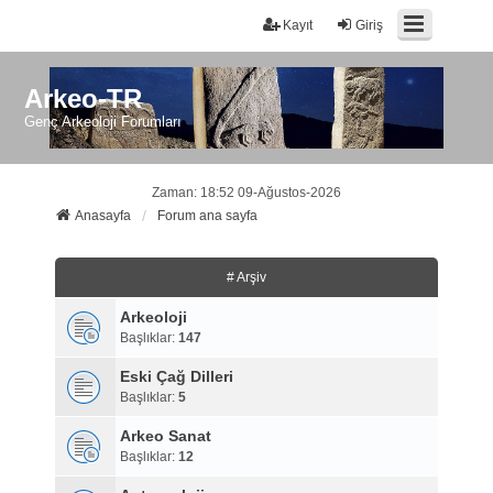
Kayıt
Giriş
Arkeo-TR
Genç Arkeoloji Forumları
Zaman: 18:52 09-Ağustos-2026
Anasayfa
Forum ana sayfa
# Arşiv
Arkeoloji
Başlıklar:
147
Eski Çağ Dilleri
Başlıklar:
5
Arkeo Sanat
Başlıklar:
12