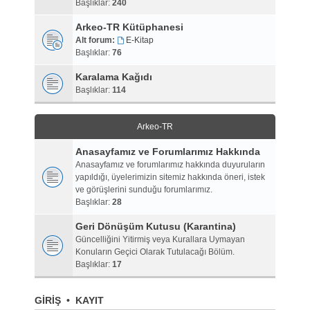
Başlıklar:
240
Arkeo-TR Kütüphanesi
Alt forum:
E-Kitap
Başlıklar:
76
Karalama Kağıdı
Başlıklar:
114
Arkeo-TR
Anasayfamız ve Forumlarımız Hakkında
Anasayfamız ve forumlarımız hakkında duyuruların
yapıldığı, üyelerimizin sitemiz hakkında öneri, istek
ve görüşlerini sunduğu forumlarımız.
Başlıklar:
28
Geri Dönüşüm Kutusu (Karantina)
Güncelliğini Yitirmiş veya Kurallara Uymayan
Konuların Geçici Olarak Tutulacağı Bölüm.
Başlıklar:
17
GIRIŞ
•
KAYIT