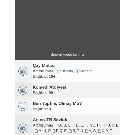
Sosyal Forumlarımız
Çay Molası
Alt forumlar:
Kutlama
,
Anketler
Başlıklar:
164
Komedi Atölyesi
Başlıklar:
99
Ben Yaptım, Olmuş Mu?
Başlıklar:
9
Arkeo-TR Sözlük
Alt forumlar:
A, B, C
,
D, E, F
,
G, H, I
,
J, K, L
,
M, N, O
,
P, Q, R
,
S, T, U
,
V, W
,
X, Y, Z