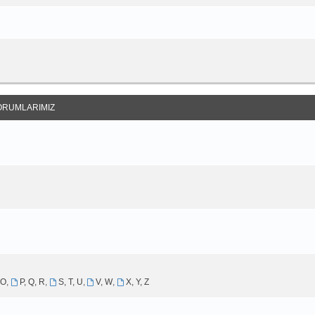
ORUMLARIMIZ
 O
,
P, Q, R
,
S, T, U
,
V, W
,
X, Y, Z