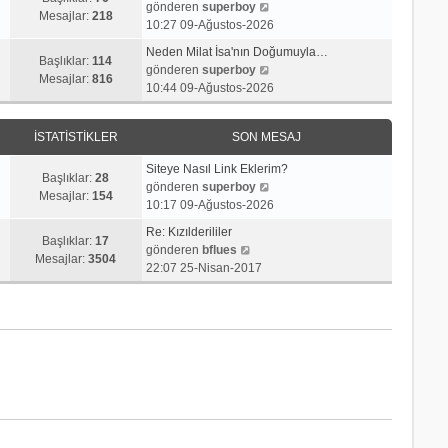
j
t
S
gönderen
superboy
r
e
Mesajlar:
218
ı
ü
o
10:27 09-Ağustos-2026
ü
s
g
l
n
n
a
Neden Milat İsa'nın Doğumuyla…
ö
e
m
Başlıklar:
114
t
S
j
gönderen
superboy
r
e
Mesajlar:
816
ü
o
ı
10:44 09-Ağustos-2026
ü
s
l
n
g
n
a
e
m
ö
t
j
İSTATISTIKLER
SON MESAJ
e
r
ü
ı
s
ü
l
g
Siteye Nasıl Link Eklerim?
a
n
Başlıklar:
28
e
ö
S
gönderen
superboy
j
t
Mesajlar:
154
r
o
10:17 09-Ağustos-2026
ı
ü
ü
n
g
l
Re: Kızılderililer
n
m
Başlıklar:
17
S
ö
e
gönderen
bflues
t
e
Mesajlar:
3504
o
r
22:07 25-Nisan-2017
ü
s
n
ü
l
a
m
n
e
j
e
t
ı
s
ü
g
a
l
ö
j
e
r
ı
ü
g
n
ö
t
r