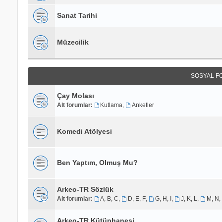
Sanat Tarihi
Müzecilik
SOSYAL F
Çay Molası
Alt forumlar:
Kutlama
,
Anketler
Komedi Atölyesi
Ben Yaptım, Olmuş Mu?
Arkeo-TR Sözlük
Alt forumlar:
A, B, C
,
D, E, F
,
G, H, I
,
J, K, L
,
M, N,
Arkeo-TR Kütüphanesi