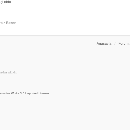
çi oldu
emiz
Beren
Anasayfa
Forum 
kları saklıdır.
rivative Works 3.0 Unported License