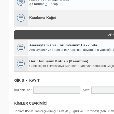
Alt forum:
E-Kitap
Karalama Kağıdı
ARK
Anasayfamız ve Forumlarımız Hakkında
Anasayfamız ve forumlarımız hakkında duyuruların yapıldığı, ü
Geri Dönüşüm Kutusu (Karantina)
Güncelliğini Yitirmiş veya Kurallara Uymayan Konuların Geçi
GIRIŞ
•
KAYIT
Kullanıcı adı:
Şifre:
KIMLER ÇEVRIMIÇI
Toplam
856
kullanıcı çevrimiçi :: 4 kayıtlı, 0 gizli ve 852 misafir (son 30 