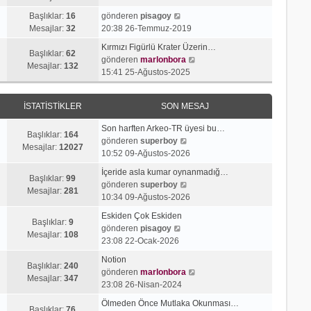
g
e
j
n
S
ö
s
Başlıklar:
16
gönderen
pisagoy
ı
m
o
r
a
Mesajlar:
32
20:38 26-Temmuz-2019
g
e
n
ü
j
ö
s
Kırmızı Figürlü Krater Üzerin…
m
n
ı
Başlıklar:
62
r
a
S
gönderen
marlonbora
e
t
g
Mesajlar:
132
ü
j
o
15:41 25-Ağustos-2025
s
ü
ö
n
ı
n
a
l
r
t
g
m
j
e
ü
İSTATISTIKLER
SON MESAJ
ü
ö
e
ı
n
l
r
s
g
t
Son harften Arkeo-TR üyesi bu…
e
ü
a
Başlıklar:
164
ö
S
ü
gönderen
superboy
n
j
Mesajlar:
12027
r
o
l
10:52 09-Ağustos-2026
t
ı
ü
n
e
ü
g
İçeride asla kumar oynanmadığ…
n
m
Başlıklar:
99
l
S
ö
gönderen
superboy
t
e
Mesajlar:
281
e
o
r
10:34 09-Ağustos-2026
ü
s
n
ü
l
a
Eskiden Çok Eskiden
m
n
Başlıklar:
9
e
S
j
gönderen
pisagoy
e
t
Mesajlar:
108
o
ı
23:08 22-Ocak-2026
s
ü
n
g
a
l
Notion
m
ö
Başlıklar:
240
j
e
S
gönderen
marlonbora
e
r
Mesajlar:
347
ı
o
23:08 26-Nisan-2024
s
ü
g
n
a
n
Ölmeden Önce Mutlaka Okunması…
ö
m
Başlıklar:
76