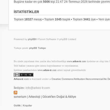
Bugüne kadar en çok
5006
kişi 21:47 24-Temmuz-2026 tarihinde çevrimi
İSTATISTIKLER
Toplam
18327
mesaj • Toplam
1045
başlık • Toplam
3441
üye • Yeni üy
Powered by
phpBB
® Forum Software © phpBB Limited
Türkçe çeviri:
phpBB Türkiye
Bu sitede yayınlanan tüm yazılar aksi belirtilmedikçe
www.
arkeo-tr
.com
üyelerine ait olup tüm ha
Telif hakları yasasına göre izinsiz kopyalanamaz ve yayınlanamaz.
İçerikten yararlanılırken
www.
arkeo-tr
.com
adresi kaynak gösterilmelidir.
Arkeo-tr
.com
is licensed under a
Creative Commons Attribution-Noncommercial-No De
İletişim:
info@arkeo-tr.com
sonerium
|
Arkeoloji
|
Göcek'ten Doğal & Atölye
Gizlilik
|
Koşullar