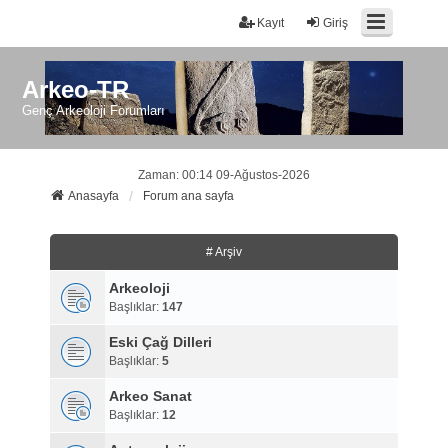
Kayıt
Giriş
Arkeo-TR
Genç Arkeoloji Forumları
Zaman: 00:14 09-Ağustos-2026
Anasayfa
Forum ana sayfa
# Arşiv
Arkeoloji
Başlıklar:
147
Eski Çağ Dilleri
Başlıklar:
5
Arkeo Sanat
Başlıklar:
12