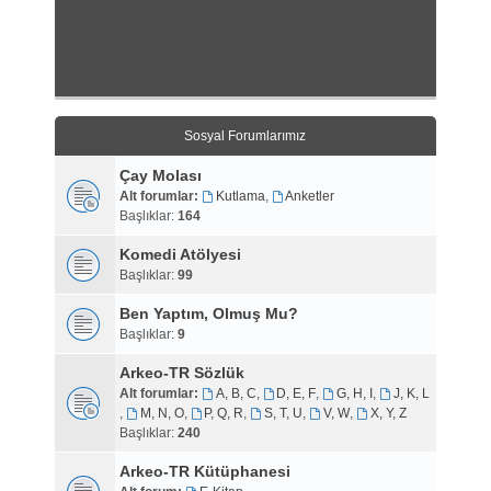
Sosyal Forumlarımız
Çay Molası
Alt forumlar:
Kutlama
,
Anketler
Başlıklar:
164
Komedi Atölyesi
Başlıklar:
99
Ben Yaptım, Olmuş Mu?
Başlıklar:
9
Arkeo-TR Sözlük
Alt forumlar:
A, B, C
,
D, E, F
,
G, H, I
,
J, K, L
,
M, N, O
,
P, Q, R
,
S, T, U
,
V, W
,
X, Y, Z
Başlıklar:
240
Arkeo-TR Kütüphanesi