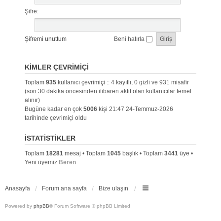
Şifre:
Şifremi unuttum
Beni hatırla
KIMLER ÇEVRIMIÇI
Toplam
935
kullanıcı çevrimiçi :: 4 kayıtlı, 0 gizli ve 931 misafir
(son 30 dakika öncesinden itibaren aktif olan kullanıcılar temel
alınır)
Bugüne kadar en çok
5006
kişi 21:47 24-Temmuz-2026
tarihinde çevrimiçi oldu
İSTATISTIKLER
Toplam
18281
mesaj • Toplam
1045
başlık • Toplam
3441
üye •
Yeni üyemiz
Beren
Anasayfa
Forum ana sayfa
Bize ulaşın
Powered by
phpBB
® Forum Software © phpBB Limited