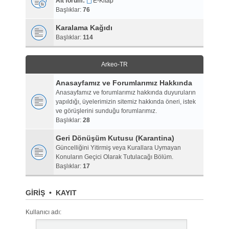
Alt forum:
E-Kitap
Başlıklar:
76
Karalama Kağıdı
Başlıklar:
114
Arkeo-TR
Anasayfamız ve Forumlarımız Hakkında
Anasayfamız ve forumlarımız hakkında duyuruların
yapıldığı, üyelerimizin sitemiz hakkında öneri, istek
ve görüşlerini sunduğu forumlarımız.
Başlıklar:
28
Geri Dönüşüm Kutusu (Karantina)
Güncelliğini Yitirmiş veya Kurallara Uymayan
Konuların Geçici Olarak Tutulacağı Bölüm.
Başlıklar:
17
GIRIŞ
•
KAYIT
Kullanıcı adı: