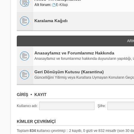
Alt forum:
E-Kitap
Karalama Kağıdı
ARK
Anasayfamız ve Forumlarımız Hakkında
Anasayfamız ve forumlarımız hakkında duyuruların yapıldığı, ü
Geri Dönüşüm Kutusu (Karantina)
Güncelliğini Yitirmiş veya Kurallara Uymayan Konuların Geçi
GIRIŞ
•
KAYIT
Kullanıcı adı:
Şifre:
KIMLER ÇEVRIMIÇI
Toplam
834
kullanıcı çevrimiçi :: 2 kayıtlı, 0 gizli ve 832 misafir (son 30 