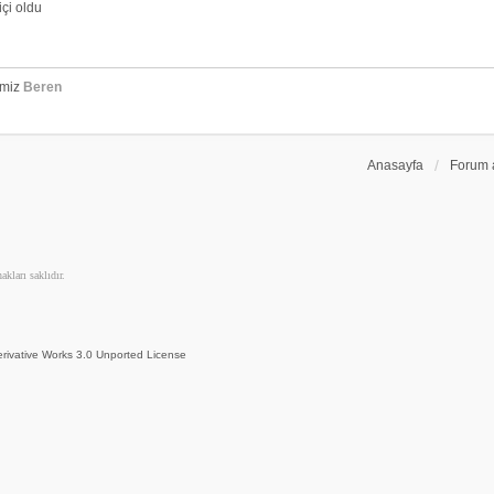
çi oldu
emiz
Beren
Anasayfa
Forum 
kları saklıdır.
rivative Works 3.0 Unported License