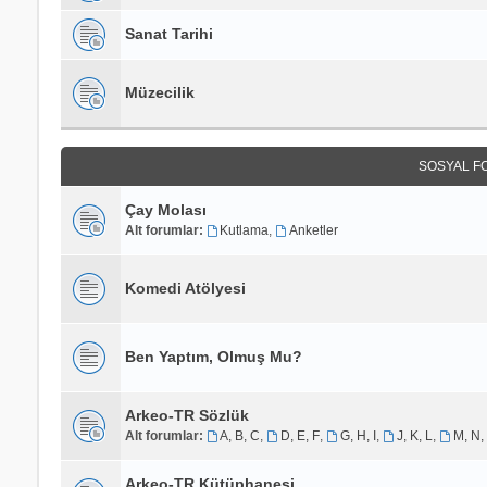
Sanat Tarihi
Müzecilik
SOSYAL F
Çay Molası
Alt forumlar:
Kutlama
,
Anketler
Komedi Atölyesi
Ben Yaptım, Olmuş Mu?
Arkeo-TR Sözlük
Alt forumlar:
A, B, C
,
D, E, F
,
G, H, I
,
J, K, L
,
M, N,
Arkeo-TR Kütüphanesi