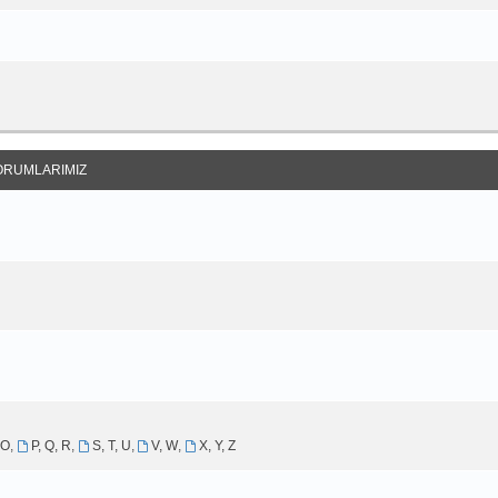
ORUMLARIMIZ
 O
,
P, Q, R
,
S, T, U
,
V, W
,
X, Y, Z