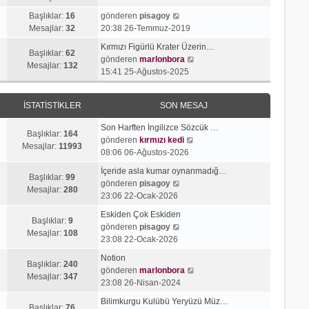
g
e
j
n
S
ö
s
Başlıklar:
16
gönderen
pisagoy
ı
m
o
r
a
Mesajlar:
32
20:38 26-Temmuz-2019
g
e
n
ü
j
ö
s
Kırmızı Figürlü Krater Üzerin…
m
n
ı
Başlıklar:
62
r
a
S
gönderen
marlonbora
e
t
g
Mesajlar:
132
ü
j
o
15:41 25-Ağustos-2025
s
ü
ö
n
ı
n
a
l
r
t
g
m
j
e
ü
İSTATISTIKLER
SON MESAJ
ü
ö
e
ı
n
l
r
s
g
t
Son Harften İngilizce Sözcük …
e
ü
a
Başlıklar:
164
ö
ü
S
gönderen
kırmızı kedi
n
j
Mesajlar:
11993
r
l
o
08:06 06-Ağustos-2026
t
ı
ü
e
n
ü
g
İçeride asla kumar oynanmadığ…
n
m
Başlıklar:
99
l
S
ö
gönderen
pisagoy
t
e
Mesajlar:
280
e
o
r
23:06 22-Ocak-2026
ü
s
n
ü
l
a
Eskiden Çok Eskiden
m
n
Başlıklar:
9
e
S
j
gönderen
pisagoy
e
t
Mesajlar:
108
o
ı
23:08 22-Ocak-2026
s
ü
n
g
a
l
Notion
m
ö
Başlıklar:
240
j
e
S
gönderen
marlonbora
e
r
Mesajlar:
347
ı
o
23:08 26-Nisan-2024
s
ü
g
n
a
n
Bilimkurgu Kulübü Yeryüzü Müz…
ö
m
Başlıklar:
76