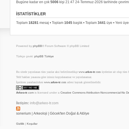
Bugüne kadar en çok
5006
kişi 21:47 24-Temmuz-2026 tarihinde çevrimi
İSTATISTIKLER
Toplam
18281
mesaj • Toplam
1045
başlık • Toplam
3441
üye • Yeni üy
Powered by
phpBB
® Forum Software © phpBB Limited
Türkçe çeviri:
phpBB Türkiye
Bu sitede yayınlanan tüm yazılar aksi belirtilmedikçe
www.
arkeo-tr
.com
üyelerine ait olup tüm ha
Telif hakları yasasına göre izinsiz kopyalanamaz ve yayınlanamaz.
İçerikten yararlanılırken
www.
arkeo-tr
.com
adresi kaynak gösterilmelidir.
Arkeo-tr
.com
is licensed under a
Creative Commons Attribution-Noncommercial-No De
İletişim:
info@arkeo-tr.com
sonerium
|
Arkeoloji
|
Göcek'ten Doğal & Atölye
Gizlilik
|
Koşullar