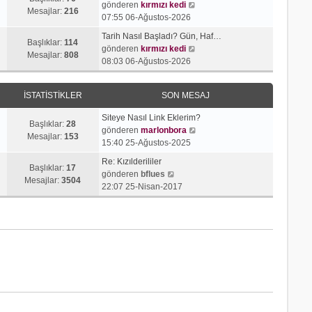
j
t
S
gönderen
kırmızı kedi
r
e
Mesajlar:
216
ı
ü
o
07:55 06-Ağustos-2026
ü
s
g
l
n
n
a
Tarih Nasıl Başladı? Gün, Haf…
ö
e
m
Başlıklar:
114
t
S
j
gönderen
kırmızı kedi
r
e
Mesajlar:
808
ü
o
ı
08:03 06-Ağustos-2026
ü
s
l
n
g
n
a
e
m
ö
t
j
İSTATISTIKLER
SON MESAJ
e
r
ü
ı
s
ü
l
g
Siteye Nasıl Link Eklerim?
a
n
Başlıklar:
28
e
ö
S
gönderen
marlonbora
j
t
Mesajlar:
153
r
o
15:40 25-Ağustos-2025
ı
ü
ü
n
g
l
Re: Kızılderililer
n
m
Başlıklar:
17
S
ö
e
gönderen
bflues
t
e
Mesajlar:
3504
o
r
22:07 25-Nisan-2017
ü
s
n
ü
l
a
m
n
e
j
e
t
ı
s
ü
g
a
l
ö
j
e
r
ı
ü
g
n
ö
t
r