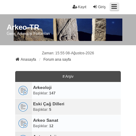
Kayıt
Giriş
Arkeo-TR
Genç Arkeoloji Forumları
Zaman: 15:55 08-Ağustos-2026
Anasayfa
Forum ana sayfa
# Arşiv
Arkeoloji
Başlıklar:
147
Eski Çağ Dilleri
Başlıklar:
5
Arkeo Sanat
Başlıklar:
12