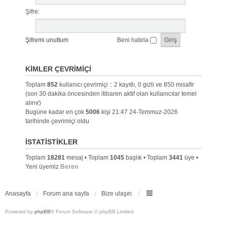
Şifre:
Şifremi unuttum
Beni hatırla
KIMLER ÇEVRIMIÇI
Toplam
852
kullanıcı çevrimiçi :: 2 kayıtlı, 0 gizli ve 850 misafir
(son 30 dakika öncesinden itibaren aktif olan kullanıcılar temel
alınır)
Bugüne kadar en çok
5006
kişi 21:47 24-Temmuz-2026
tarihinde çevrimiçi oldu
İSTATISTIKLER
Toplam
18281
mesaj • Toplam
1045
başlık • Toplam
3441
üye •
Yeni üyemiz
Beren
Anasayfa
Forum ana sayfa
Bize ulaşın
Powered by
phpBB
® Forum Software © phpBB Limited