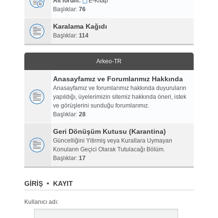
Alt forum:
E-Kitap
Başlıklar:
76
Karalama Kağıdı
Başlıklar:
114
Arkeo-TR
Anasayfamız ve Forumlarımız Hakkında
Anasayfamız ve forumlarımız hakkında duyuruların
yapıldığı, üyelerimizin sitemiz hakkında öneri, istek
ve görüşlerini sunduğu forumlarımız.
Başlıklar:
28
Geri Dönüşüm Kutusu (Karantina)
Güncelliğini Yitirmiş veya Kurallara Uymayan
Konuların Geçici Olarak Tutulacağı Bölüm.
Başlıklar:
17
GIRIŞ
•
KAYIT
Kullanıcı adı: