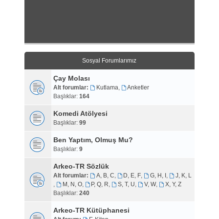
Sosyal Forumlarımız
Çay Molası
Alt forumlar:
Kutlama
,
Anketler
Başlıklar:
164
Komedi Atölyesi
Başlıklar:
99
Ben Yaptım, Olmuş Mu?
Başlıklar:
9
Arkeo-TR Sözlük
Alt forumlar:
A, B, C
,
D, E, F
,
G, H, I
,
J, K, L
,
M, N, O
,
P, Q, R
,
S, T, U
,
V, W
,
X, Y, Z
Başlıklar:
240
Arkeo-TR Kütüphanesi