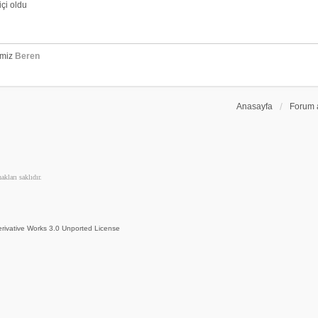
çi oldu
emiz
Beren
Anasayfa
Forum 
kları saklıdır.
rivative Works 3.0 Unported License