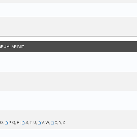
ORUMLARIMIZ
 O
,
P, Q, R
,
S, T, U
,
V, W
,
X, Y, Z