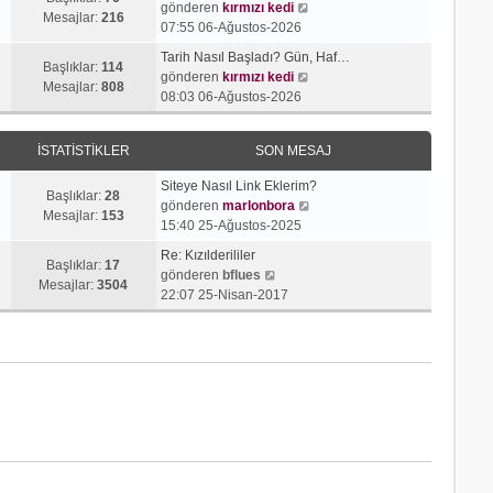
j
t
S
gönderen
kırmızı kedi
r
e
Mesajlar:
216
ı
ü
o
07:55 06-Ağustos-2026
ü
s
g
l
n
n
a
Tarih Nasıl Başladı? Gün, Haf…
ö
e
m
Başlıklar:
114
t
S
j
gönderen
kırmızı kedi
r
e
Mesajlar:
808
ü
o
ı
08:03 06-Ağustos-2026
ü
s
l
n
g
n
a
e
m
ö
t
j
İSTATISTIKLER
SON MESAJ
e
r
ü
ı
s
ü
l
g
Siteye Nasıl Link Eklerim?
a
n
Başlıklar:
28
e
ö
S
gönderen
marlonbora
j
t
Mesajlar:
153
r
o
15:40 25-Ağustos-2025
ı
ü
ü
n
g
l
Re: Kızılderililer
n
m
Başlıklar:
17
S
ö
e
gönderen
bflues
t
e
Mesajlar:
3504
o
r
22:07 25-Nisan-2017
ü
s
n
ü
l
a
m
n
e
j
e
t
ı
s
ü
g
a
l
ö
j
e
r
ı
ü
g
n
ö
t
r