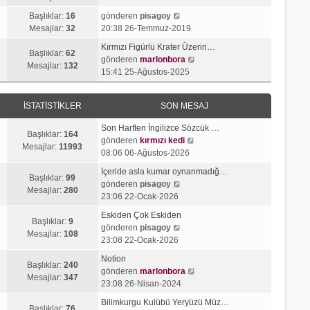
g
e
j
n
S
ö
s
Başlıklar:
16
gönderen
pisagoy
ı
m
o
r
a
Mesajlar:
32
20:38 26-Temmuz-2019
g
e
n
ü
j
ö
s
Kırmızı Figürlü Krater Üzerin…
m
n
ı
Başlıklar:
62
r
a
S
gönderen
marlonbora
e
t
g
Mesajlar:
132
ü
j
o
15:41 25-Ağustos-2025
s
ü
ö
n
ı
n
a
l
r
t
g
m
j
e
ü
İSTATISTIKLER
SON MESAJ
ü
ö
e
ı
n
l
r
s
g
t
Son Harften İngilizce Sözcük …
e
ü
a
Başlıklar:
164
ö
ü
S
gönderen
kırmızı kedi
n
j
Mesajlar:
11993
r
l
o
08:06 06-Ağustos-2026
t
ı
ü
e
n
ü
g
İçeride asla kumar oynanmadığ…
n
m
Başlıklar:
99
l
S
ö
gönderen
pisagoy
t
e
Mesajlar:
280
e
o
r
23:06 22-Ocak-2026
ü
s
n
ü
l
a
Eskiden Çok Eskiden
m
n
Başlıklar:
9
e
S
j
gönderen
pisagoy
e
t
Mesajlar:
108
o
ı
23:08 22-Ocak-2026
s
ü
n
g
a
l
Notion
m
ö
Başlıklar:
240
j
e
S
gönderen
marlonbora
e
r
Mesajlar:
347
ı
o
23:08 26-Nisan-2024
s
ü
g
n
a
n
Bilimkurgu Kulübü Yeryüzü Müz…
ö
m
Başlıklar:
76