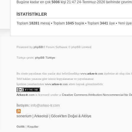
Bugüne kadar en çok
5006
kişi 21:47 24-Temmuz-2026 tarihinde çevrimi
İSTATISTIKLER
Toplam
18281
mesaj • Toplam
1045
başlık • Toplam
3441
üye • Yeni üy
Powered by
phpBB
® Forum Software © phpBB Limited
Türkçe çeviri:
phpBB Türkiye
Bu sitede yayınlanan tüm yazılar aksi belirtilmedikçe
www.
arkeo-tr
.com
üyelerine ait olup tüm ha
Telif hakları yasasına göre izinsiz kopyalanamaz ve yayınlanamaz.
İçerikten yararlanılırken
www.
arkeo-tr
.com
adresi kaynak gösterilmelidir.
Arkeo-tr
.com
is licensed under a
Creative Commons Attribution-Noncommercial-No De
İletişim:
info@arkeo-tr.com
sonerium
|
Arkeoloji
|
Göcek'ten Doğal & Atölye
Gizlilik
|
Koşullar