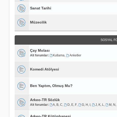
Sanat Tarihi
Müzecilik
SOSYAL F
Çay Molası
Alt forumlar:
Kutlama
,
Anketler
Komedi Atölyesi
Ben Yaptım, Olmuş Mu?
Arkeo-TR Sözlük
Alt forumlar:
A, B, C
,
D, E, F
,
G, H, I
,
J, K, L
,
M, N,
Arkeo-TR Kütüphanesi