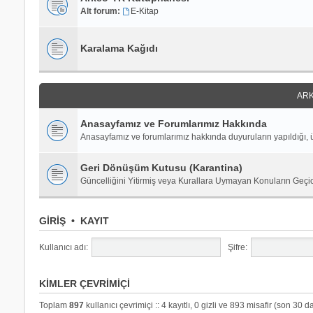
Alt forum:
E-Kitap
Karalama Kağıdı
ARK
Anasayfamız ve Forumlarımız Hakkında
Anasayfamız ve forumlarımız hakkında duyuruların yapıldığı, ü
Geri Dönüşüm Kutusu (Karantina)
Güncelliğini Yitirmiş veya Kurallara Uymayan Konuların Geçi
GIRIŞ
•
KAYIT
Kullanıcı adı:
Şifre:
KIMLER ÇEVRIMIÇI
Toplam
897
kullanıcı çevrimiçi :: 4 kayıtlı, 0 gizli ve 893 misafir (son 30 