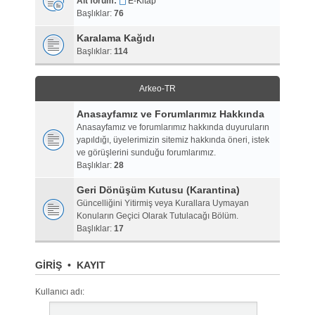
Alt forum:
E-Kitap
Başlıklar:
76
Karalama Kağıdı
Başlıklar:
114
Arkeo-TR
Anasayfamız ve Forumlarımız Hakkında
Anasayfamız ve forumlarımız hakkında duyuruların
yapıldığı, üyelerimizin sitemiz hakkında öneri, istek
ve görüşlerini sunduğu forumlarımız.
Başlıklar:
28
Geri Dönüşüm Kutusu (Karantina)
Güncelliğini Yitirmiş veya Kurallara Uymayan
Konuların Geçici Olarak Tutulacağı Bölüm.
Başlıklar:
17
GIRIŞ
•
KAYIT
Kullanıcı adı: