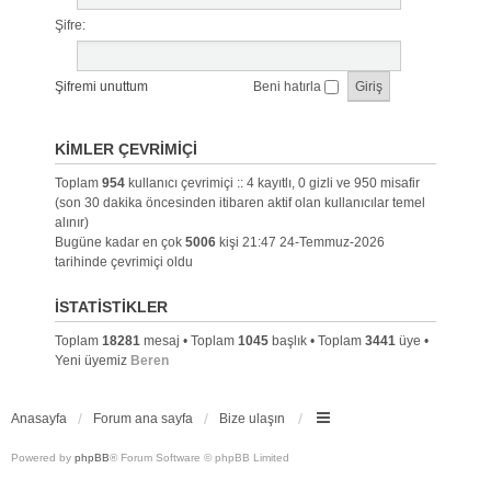
Şifre:
Şifremi unuttum
Beni hatırla
KIMLER ÇEVRIMIÇI
Toplam
954
kullanıcı çevrimiçi :: 4 kayıtlı, 0 gizli ve 950 misafir
(son 30 dakika öncesinden itibaren aktif olan kullanıcılar temel
alınır)
Bugüne kadar en çok
5006
kişi 21:47 24-Temmuz-2026
tarihinde çevrimiçi oldu
İSTATISTIKLER
Toplam
18281
mesaj • Toplam
1045
başlık • Toplam
3441
üye •
Yeni üyemiz
Beren
Anasayfa
Forum ana sayfa
Bize ulaşın
Powered by
phpBB
® Forum Software © phpBB Limited