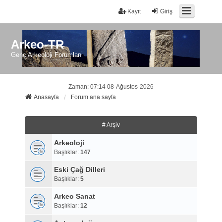
Kayıt
Giriş
Arkeo-TR
Genç Arkeoloji Forumları
Zaman: 07:14 08-Ağustos-2026
Anasayfa
Forum ana sayfa
# Arşiv
Arkeoloji
Başlıklar:
147
Eski Çağ Dilleri
Başlıklar:
5
Arkeo Sanat
Başlıklar:
12