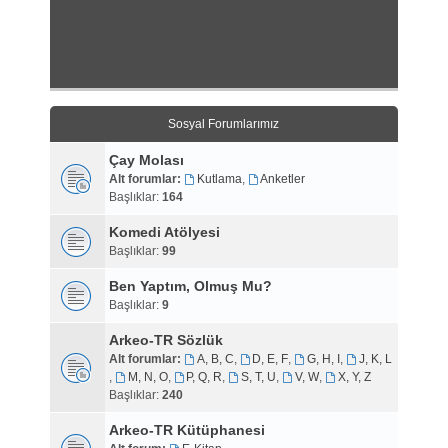
Sosyal Forumlarımız
Çay Molası
Alt forumlar:
Kutlama
,
Anketler
Başlıklar:
164
Komedi Atölyesi
Başlıklar:
99
Ben Yaptım, Olmuş Mu?
Başlıklar:
9
Arkeo-TR Sözlük
Alt forumlar:
A, B, C
,
D, E, F
,
G, H, I
,
J, K, L
,
M, N, O
,
P, Q, R
,
S, T, U
,
V, W
,
X, Y, Z
Başlıklar:
240
Arkeo-TR Kütüphanesi