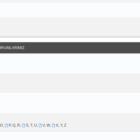
ORUMLARIMIZ
 O
,
P, Q, R
,
S, T, U
,
V, W
,
X, Y, Z