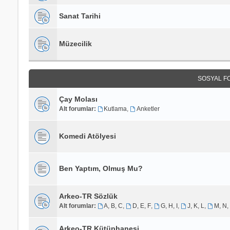
Sanat Tarihi
Müzecilik
SOSYAL F
Çay Molası
Alt forumlar:
Kutlama
,
Anketler
Komedi Atölyesi
Ben Yaptım, Olmuş Mu?
Arkeo-TR Sözlük
Alt forumlar:
A, B, C
,
D, E, F
,
G, H, I
,
J, K, L
,
M, N,
Arkeo-TR Kütüphanesi