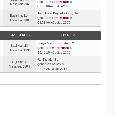
j
t
S
gönderen
kırmızı kedi
r
e
Mesajlar:
216
ı
ü
o
07:55 06-Ağustos-2026
ü
s
g
l
n
n
a
Tarih Nasıl Başladı? Gün, Haf…
ö
e
m
Başlıklar:
114
t
S
j
gönderen
kırmızı kedi
r
e
Mesajlar:
808
ü
o
ı
08:03 06-Ağustos-2026
ü
s
l
n
g
n
a
e
m
ö
t
j
İSTATISTIKLER
SON MESAJ
e
r
ü
ı
s
ü
l
g
Siteye Nasıl Link Eklerim?
a
n
Başlıklar:
28
e
ö
S
gönderen
marlonbora
j
t
Mesajlar:
153
r
o
15:40 25-Ağustos-2025
ı
ü
ü
n
g
l
Re: Kızılderililer
n
m
Başlıklar:
17
S
ö
e
gönderen
bflues
t
e
Mesajlar:
3504
o
r
22:07 25-Nisan-2017
ü
s
n
ü
l
a
m
n
e
j
e
t
ı
s
ü
g
a
l
ö
j
e
r
ı
ü
g
n
ö
t
r