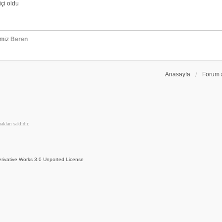
çi oldu
emiz
Beren
Anasayfa
Forum 
kları saklıdır.
rivative Works 3.0 Unported License