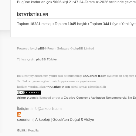
Bugüne kadar en çok
5006
kişi 21:47 24-Temmuz-2026 tarihinde çevrimi
İSTATISTIKLER
Toplam
18281
mesaj • Toplam
1045
başlık • Toplam
3441
üye • Yeni üy
Powered by
phpBB
® Forum Software © phpBB Limited
Türkçe çeviri:
phpBB Türkiye
Bu sitede yayınlanan tüm yazılar aksi belirtilmedikçe
www.
arkeo-tr
.com
üyelerine ait olup tüm ha
Telif hakları yasasına göre izinsiz kopyalanamaz ve yayınlanamaz.
İçerikten yararlanılırken
www.
arkeo-tr
.com
adresi kaynak gösterilmelidir.
Arkeo-tr
.com
is licensed under a
Creative Commons Attribution-Noncommercial-No De
İletişim:
info@arkeo-tr.com
sonerium
|
Arkeoloji
|
Göcek'ten Doğal & Atölye
Gizlilik
|
Koşullar