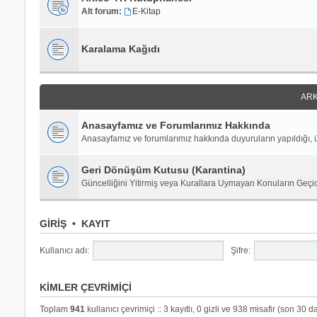
Alt forum:
E-Kitap
Karalama Kağıdı
ARK
Anasayfamız ve Forumlarımız Hakkında
Anasayfamız ve forumlarımız hakkında duyuruların yapıldığı, ü
Geri Dönüşüm Kutusu (Karantina)
Güncelliğini Yitirmiş veya Kurallara Uymayan Konuların Geçi
GIRIŞ
•
KAYIT
Kullanıcı adı:
Şifre:
KIMLER ÇEVRIMIÇI
Toplam
941
kullanıcı çevrimiçi :: 3 kayıtlı, 0 gizli ve 938 misafir (son 30 