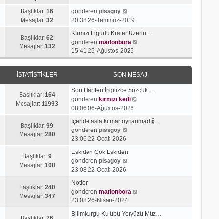
g
e
j
n
S
ö
s
Başlıklar:
16
gönderen
pisagoy
ı
m
o
r
a
Mesajlar:
32
20:38 26-Temmuz-2019
g
e
n
ü
j
ö
s
Kırmızı Figürlü Krater Üzerin…
m
n
ı
Başlıklar:
62
r
a
S
gönderen
marlonbora
e
t
g
Mesajlar:
132
ü
j
o
15:41 25-Ağustos-2025
s
ü
ö
n
ı
n
a
l
r
t
g
m
j
e
ü
İSTATISTIKLER
SON MESAJ
ü
ö
e
ı
n
l
r
s
g
t
Son Harften İngilizce Sözcük …
e
ü
a
Başlıklar:
164
ö
ü
S
gönderen
kırmızı kedi
n
j
Mesajlar:
11993
r
l
o
08:06 06-Ağustos-2026
t
ı
ü
e
n
ü
g
İçeride asla kumar oynanmadığ…
n
m
Başlıklar:
99
l
S
ö
gönderen
pisagoy
t
e
Mesajlar:
280
e
o
r
23:06 22-Ocak-2026
ü
s
n
ü
l
a
Eskiden Çok Eskiden
m
n
Başlıklar:
9
e
S
j
gönderen
pisagoy
e
t
Mesajlar:
108
o
ı
23:08 22-Ocak-2026
s
ü
n
g
a
l
Notion
m
ö
Başlıklar:
240
j
e
S
gönderen
marlonbora
e
r
Mesajlar:
347
ı
o
23:08 26-Nisan-2024
s
ü
g
n
a
n
Bilimkurgu Kulübü Yeryüzü Müz…
ö
m
Başlıklar:
76