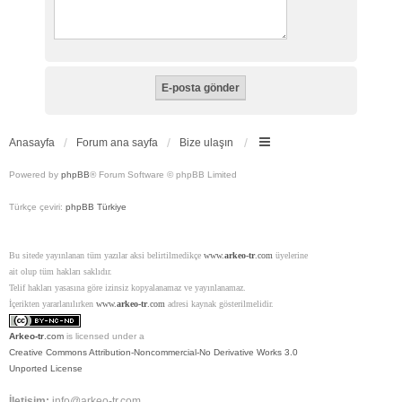
Anasayfa
Forum ana sayfa
Bize ulaşın
Powered by
phpBB
® Forum Software © phpBB Limited
Türkçe çeviri:
phpBB Türkiye
Bu sitede yayınlanan tüm yazılar aksi belirtilmedikçe
www.
arkeo-tr
.com
üyelerine
ait olup tüm hakları saklıdır.
Telif hakları yasasına göre izinsiz kopyalanamaz ve yayınlanamaz.
İçerikten yararlanılırken
www.
arkeo-tr
.com
adresi kaynak gösterilmelidir.
Arkeo-tr
.com
is licensed under a
Creative Commons Attribution-Noncommercial-No Derivative Works 3.0
Unported License
İletişim:
info@arkeo-tr.com