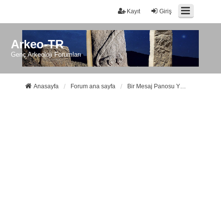
Kayıt
Giriş
Arkeo-TR
Genç Arkeoloji Forumları
Anasayfa
Forum ana sayfa
Bir Mesaj Panosu Yöneticisi ile iletişime geçin