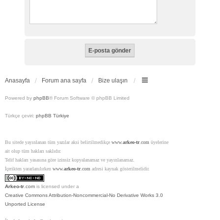
Anasayfa
Forum ana sayfa
Bize ulaşın
Powered by
phpBB
® Forum Software © phpBB Limited
Türkçe çeviri:
phpBB Türkiye
Bu sitede yayınlanan tüm yazılar aksi belirtilmedikçe
www.
arkeo-tr
.com
üyelerine
ait olup tüm hakları saklıdır.
Telif hakları yasasına göre izinsiz kopyalanamaz ve yayınlanamaz.
İçerikten yararlanılırken
www.
arkeo-tr
.com
adresi kaynak gösterilmelidir.
Arkeo-tr
.com
is licensed under a
Creative Commons Attribution-Noncommercial-No Derivative Works 3.0
Unported License