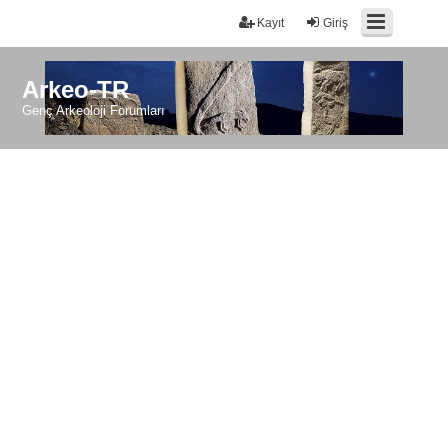
Kayıt
Giriş
Arkeo-TR
Genç Arkeoloji Forumları