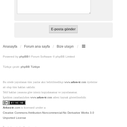
Anasayfa
Forum ana sayfa
Bize ulaşın
Powered by
phpBB
® Forum Software © phpBB Limited
Türkçe çeviri:
phpBB Türkiye
Bu sitede yayınlanan tüm yazılar aksi belirtilmedikçe
www.
arkeo-tr
.com
üyelerine
ait olup tüm hakları saklıdır.
Telif hakları yasasına göre izinsiz kopyalanamaz ve yayınlanamaz.
İçerikten yararlanılırken
www.
arkeo-tr
.com
adresi kaynak gösterilmelidir.
Arkeo-tr
.com
is licensed under a
Creative Commons Attribution-Noncommercial-No Derivative Works 3.0
Unported License