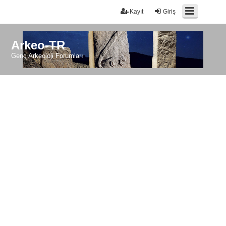
Kayıt
Giriş
Arkeo-TR
Genç Arkeoloji Forumları