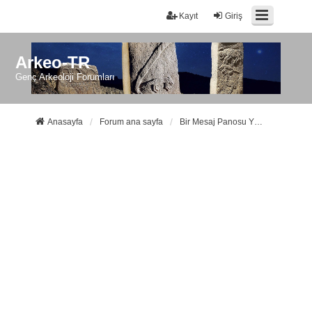
Kayıt
Giriş
Arkeo-TR
Genç Arkeoloji Forumları
Anasayfa
Forum ana sayfa
Bir Mesaj Panosu Yöneticisi ile iletişime geçin