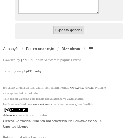
Anasayfa
Forum ana sayfa
Bize ulaşın
Powered by
phpBB
® Forum Software © phpBB Limited
Türkçe çeviri:
phpBB Türkiye
Bu sitede yayınlanan tüm yazılar aksi belirtilmedikçe
www.
arkeo-tr
.com
üyelerine
ait olup tüm hakları saklıdır.
Telif hakları yasasına göre izinsiz kopyalanamaz ve yayınlanamaz.
İçerikten yararlanılırken
www.
arkeo-tr
.com
adresi kaynak gösterilmelidir.
Arkeo-tr
.com
is licensed under a
Creative Commons Attribution-Noncommercial-No Derivative Works 3.0
Unported License
İletişim:
info@arkeo-tr.com