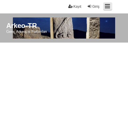
Kayıt
Giriş
Arkeo-TR
Genç Arkeoloji Forumları