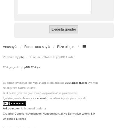
Anasayfa
Forum ana sayfa
Bize ulaşın
Powered by
phpBB
® Forum Software © phpBB Limited
Türkçe çeviri:
phpBB Türkiye
Bu sitede yayınlanan tüm yazılar aksi belirtilmedikçe
www.
arkeo-tr
.com
üyelerine
ait olup tüm hakları saklıdır.
Telif hakları yasasına göre izinsiz kopyalanamaz ve yayınlanamaz.
İçerikten yararlanılırken
www.
arkeo-tr
.com
adresi kaynak gösterilmelidir.
Arkeo-tr
.com
is licensed under a
Creative Commons Attribution-Noncommercial-No Derivative Works 3.0
Unported License