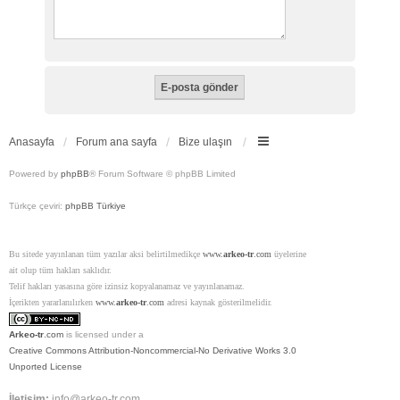
Anasayfa
Forum ana sayfa
Bize ulaşın
Powered by
phpBB
® Forum Software © phpBB Limited
Türkçe çeviri:
phpBB Türkiye
Bu sitede yayınlanan tüm yazılar aksi belirtilmedikçe
www.
arkeo-tr
.com
üyelerine
ait olup tüm hakları saklıdır.
Telif hakları yasasına göre izinsiz kopyalanamaz ve yayınlanamaz.
İçerikten yararlanılırken
www.
arkeo-tr
.com
adresi kaynak gösterilmelidir.
Arkeo-tr
.com
is licensed under a
Creative Commons Attribution-Noncommercial-No Derivative Works 3.0
Unported License
İletişim:
info@arkeo-tr.com