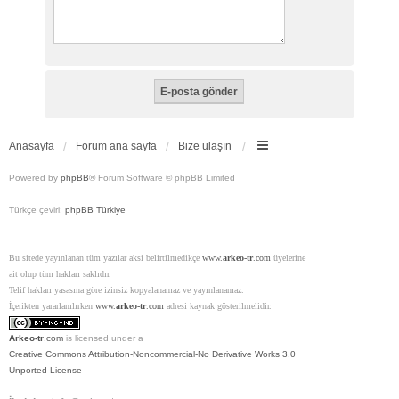
Anasayfa
Forum ana sayfa
Bize ulaşın
Powered by
phpBB
® Forum Software © phpBB Limited
Türkçe çeviri:
phpBB Türkiye
Bu sitede yayınlanan tüm yazılar aksi belirtilmedikçe
www.
arkeo-tr
.com
üyelerine
ait olup tüm hakları saklıdır.
Telif hakları yasasına göre izinsiz kopyalanamaz ve yayınlanamaz.
İçerikten yararlanılırken
www.
arkeo-tr
.com
adresi kaynak gösterilmelidir.
Arkeo-tr
.com
is licensed under a
Creative Commons Attribution-Noncommercial-No Derivative Works 3.0
Unported License