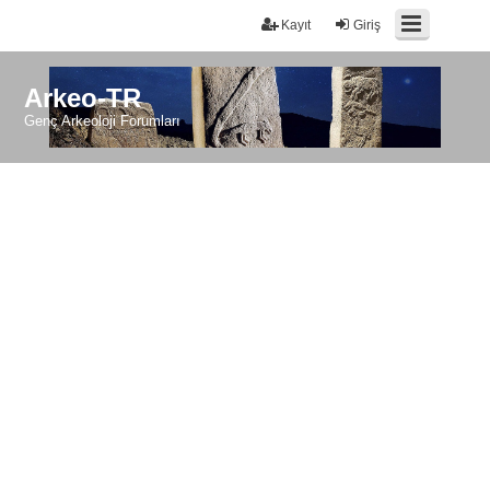
Kayıt
Giriş
Arkeo-TR
Genç Arkeoloji Forumları