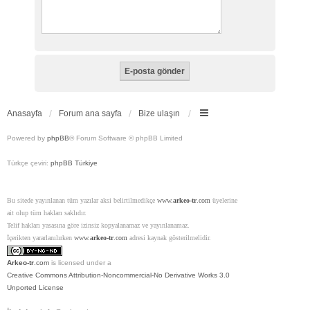
Anasayfa
Forum ana sayfa
Bize ulaşın
Powered by
phpBB
® Forum Software © phpBB Limited
Türkçe çeviri:
phpBB Türkiye
Bu sitede yayınlanan tüm yazılar aksi belirtilmedikçe
www.
arkeo-tr
.com
üyelerine
ait olup tüm hakları saklıdır.
Telif hakları yasasına göre izinsiz kopyalanamaz ve yayınlanamaz.
İçerikten yararlanılırken
www.
arkeo-tr
.com
adresi kaynak gösterilmelidir.
Arkeo-tr
.com
is licensed under a
Creative Commons Attribution-Noncommercial-No Derivative Works 3.0
Unported License