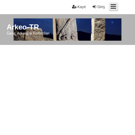
Kayıt
Giriş
Arkeo-TR
Genç Arkeoloji Forumları