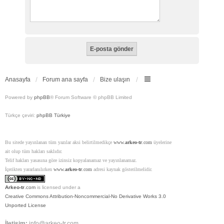
Anasayfa
Forum ana sayfa
Bize ulaşın
Powered by
phpBB
® Forum Software © phpBB Limited
Türkçe çeviri:
phpBB Türkiye
Bu sitede yayınlanan tüm yazılar aksi belirtilmedikçe
www.
arkeo-tr
.com
üyelerine
ait olup tüm hakları saklıdır.
Telif hakları yasasına göre izinsiz kopyalanamaz ve yayınlanamaz.
İçerikten yararlanılırken
www.
arkeo-tr
.com
adresi kaynak gösterilmelidir.
Arkeo-tr
.com
is licensed under a
Creative Commons Attribution-Noncommercial-No Derivative Works 3.0
Unported License
İletişim:
info@arkeo-tr.com