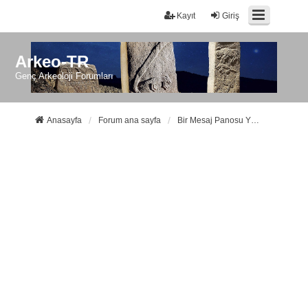
Kayıt
Giriş
Arkeo-TR
Genç Arkeoloji Forumları
Anasayfa
Forum ana sayfa
Bir Mesaj Panosu Yöneticisi ile iletişime geçin