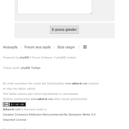
Anasayfa
Forum ana sayfa
Bize ulaşın
Powered by
phpBB
® Forum Software © phpBB Limited
Türkçe çeviri:
phpBB Türkiye
Bu sitede yayınlanan tüm yazılar aksi belirtilmedikçe
www.
arkeo-tr
.com
üyelerine
ait olup tüm hakları saklıdır.
Telif hakları yasasına göre izinsiz kopyalanamaz ve yayınlanamaz.
İçerikten yararlanılırken
www.
arkeo-tr
.com
adresi kaynak gösterilmelidir.
Arkeo-tr
.com
is licensed under a
Creative Commons Attribution-Noncommercial-No Derivative Works 3.0
Unported License