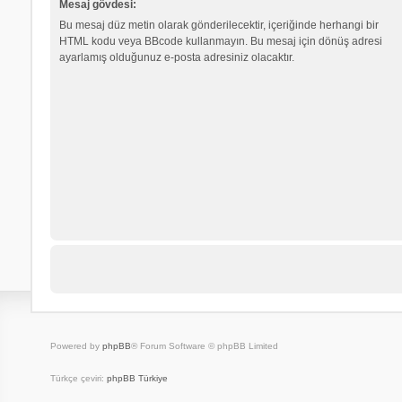
Mesaj gövdesi:
Bu mesaj düz metin olarak gönderilecektir, içeriğinde herhangi bir
HTML kodu veya BBcode kullanmayın. Bu mesaj için dönüş adresi
ayarlamış olduğunuz e-posta adresiniz olacaktır.
Powered by
phpBB
® Forum Software © phpBB Limited
Türkçe çeviri:
phpBB Türkiye