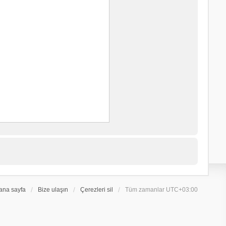
ana sayfa
Bize ulaşın
Çerezleri sil
Tüm zamanlar
UTC+03:00